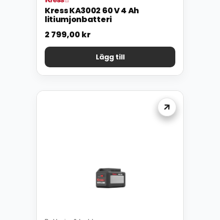
Kress KA3002 60 V 4 Ah
litiumjonbatteri
2 799,00
kr
Lägg till