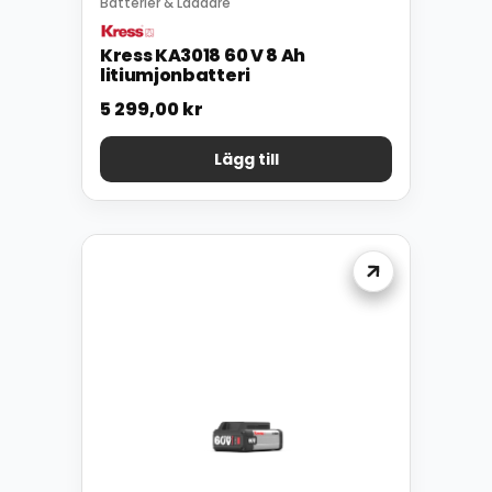
Batterier & Laddare
Kress KA3018 60 V 8 Ah
litiumjonbatteri
5 299,00
kr
Lägg till