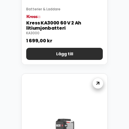
Batterier & Laddare
Kress KA3000 60 V 2 Ah
litiumjonbatteri
KA3000
1 699,00
kr
Lägg till