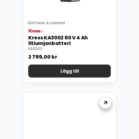
Batterier & Laddare
Kress KA3002 60 V 4 Ah
litiumjonbatteri
KA3002
2 799,00
kr
Lägg till