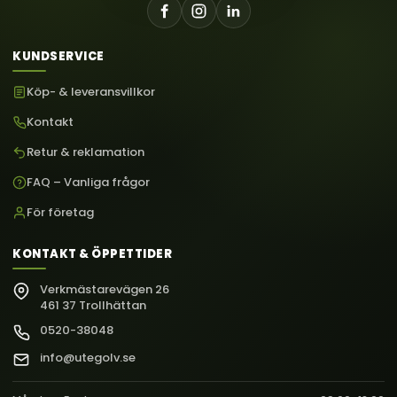
KUNDSERVICE
Köp- & leveransvillkor
Kontakt
Retur & reklamation
FAQ – Vanliga frågor
För företag
KONTAKT & ÖPPETTIDER
Verkmästarevägen 26
461 37 Trollhättan
0520-38048
info@utegolv.se