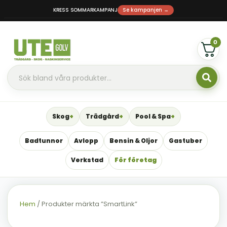
KRESS SOMMARKAMPANJ
Se kampanjen →
0
Skog
Trädgård
Pool & Spa
Badtunnor
Avlopp
Bensin & Oljor
Gastuber
Verkstad
För företag
Hem
/ Produkter märkta ”SmartLink”