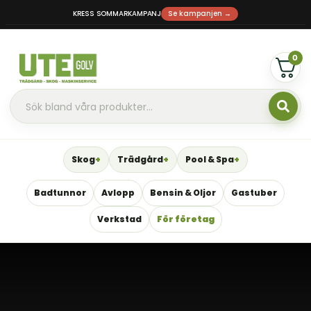
KRESS SOMMARKAMPANJ
Se kampanjen →
0
Skog
Trädgård
Pool & Spa
Badtunnor
Avlopp
Bensin & Oljor
Gastuber
Verkstad
För företag