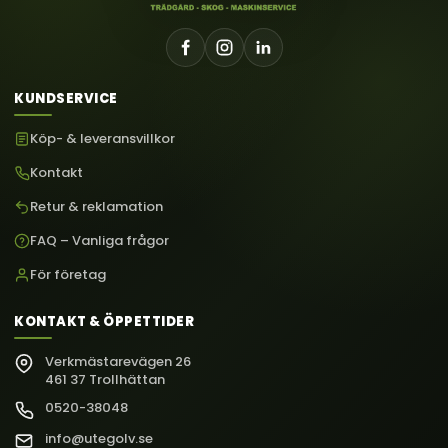
KUNDSERVICE
Köp- & leveransvillkor
Kontakt
Retur & reklamation
FAQ – Vanliga frågor
För företag
KONTAKT & ÖPPETTIDER
Verkmästarevägen 26
461 37 Trollhättan
0520-38048
info@utegolv.se