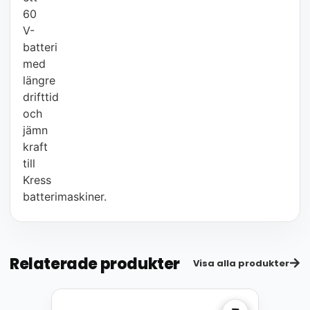
60
V-
batteri
med
längre
drifttid
och
jämn
kraft
till
Kress
batterimaskiner.
Relaterade produkter
Visa alla produkter