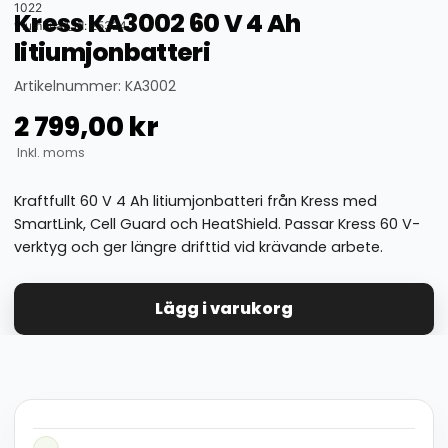
1022
Kress KA3002 60 V 4 Ah
thumbnail_id: 25324
litiumjonbatteri
Artikelnummer: KA3002
2 799,00
kr
Inkl. moms
Kraftfullt 60 V 4 Ah litiumjonbatteri från Kress med
SmartLink, Cell Guard och HeatShield. Passar Kress 60 V-
verktyg och ger längre drifttid vid krävande arbete.
Lägg i varukorg