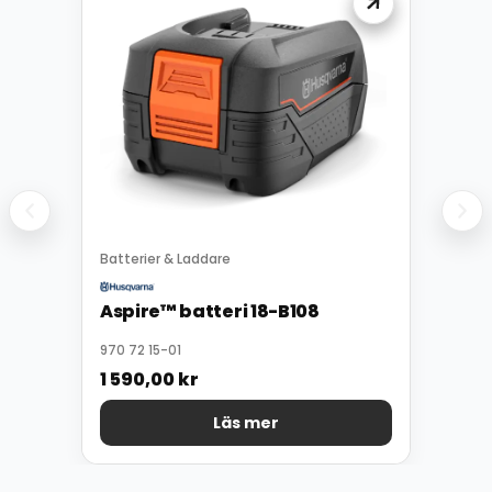
Batterier & Laddare
Aspire™ batteri 18-B108
970 72 15-01
1 590,00
kr
Läs mer