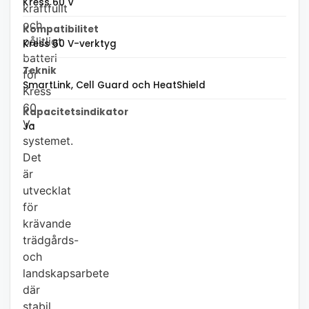
Kress 60 V
kraftfullt
och
Kompatibilitet
pålitligt
Kress 60 V-verktyg
batteri
Teknik
för
SmartLink, Cell Guard och HeatShield
Kress
60
Kapacitetsindikator
V-
Ja
systemet.
Det
är
utvecklat
för
krävande
trädgårds-
och
landskapsarbete
där
stabil