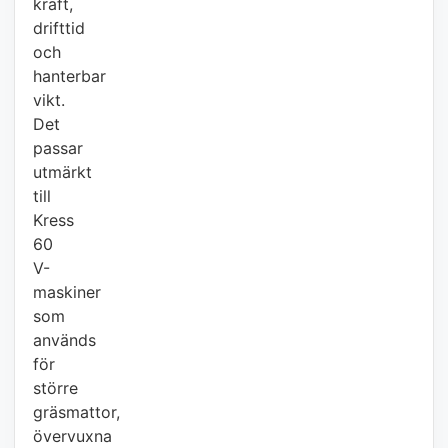
kraft,
drifttid
och
hanterbar
vikt.
Det
passar
utmärkt
till
Kress
60
V-
maskiner
som
används
för
större
gräsmattor,
övervuxna