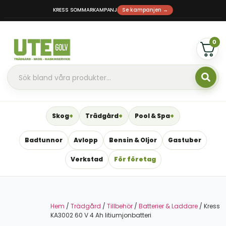
KRESS SOMMARKAMPANJ
Se kampanjen →
0
Skog
Trädgård
Pool & Spa
Badtunnor
Avlopp
Bensin & Oljor
Gastuber
Verkstad
För företag
Hem
/
Trädgård
/
Tillbehör
/
Batterier & Laddare
/ Kress
KA3002 60 V 4 Ah litiumjonbatteri