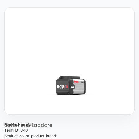
Batterier & Laddare
Marka:
Husqvarna
Term ID:
340
product_count_product_brand: