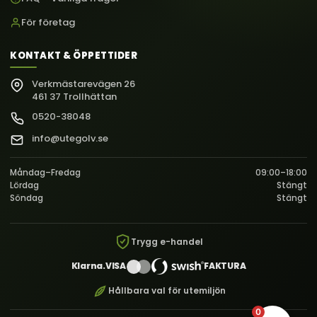
För företag
KONTAKT & ÖPPETTIDER
Verkmästarevägen 26
461 37 Trollhättan
0520-38048
info@utegolv.se
Måndag–Fredag
09:00–18:00
Lördag
Stängt
Söndag
Stängt
Trygg e-handel
Klarna.
VISA
FAKTURA
Hållbara val för utemiljön
0