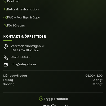
Kontakt
Retur & reklamation
FAQ – Vanliga frågor
För företag
KONTAKT & ÖPPETTIDER
Verkmästarevägen 26
461 37 Trollhättan
0520-38048
info@utegolv.se
Måndag–Fredag
09:00–18:00
Lördag
Stängt
Söndag
Stängt
Trygg e-handel