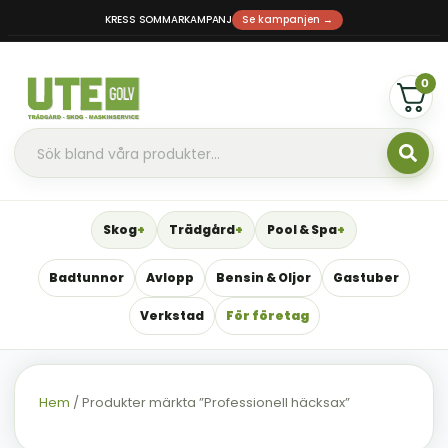
KRESS SOMMARKAMPANJ
Se kampanjen →
0
Skog
Trädgård
Pool & Spa
Badtunnor
Avlopp
Bensin & Oljor
Gastuber
Verkstad
För företag
Hem
/ Produkter märkta ”Professionell häcksax”