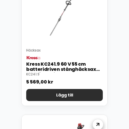
Häcksax
Kress KC241.9 60 V 55 cm
batteridriven stånghäcksax
med fast klipphuvud
KC241.9
5 569,00
kr
Lägg till