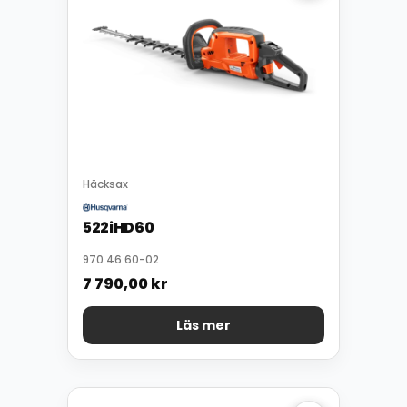
Häcksax
522iHD60
970 46 60-02
7 790,00
kr
Läs mer