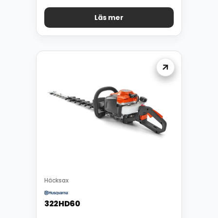
Läs mer
Häcksax
322HD60