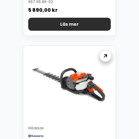
967 65 89-02
5 890,00
kr
Läs mer
Häcksax