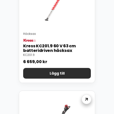
Häcksax
Kress KC201.9 60 V 63 cm
batteridriven häcksax
KC201.9
6 659,00
kr
Lägg till