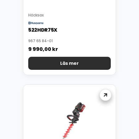
Häcksax
522HDR75X
967 65 84-01
9 990,00
kr
Läs mer