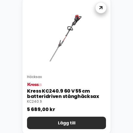
Häcksax
Kress KC240.9 60 V 55 cm
batteridriven stånghäcksax
KC240.9
5 689,00
kr
Lägg till