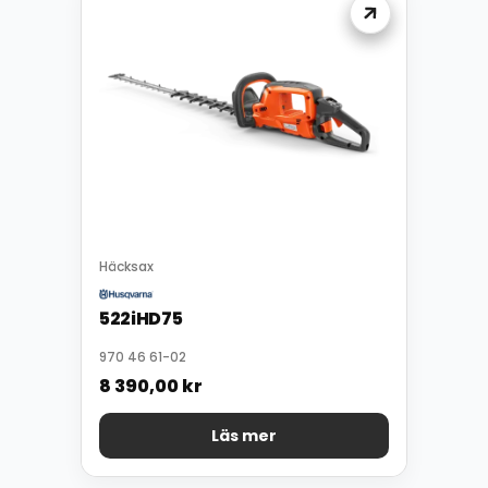
Häcksax
522iHD75
970 46 61-02
8 390,00
kr
Läs mer