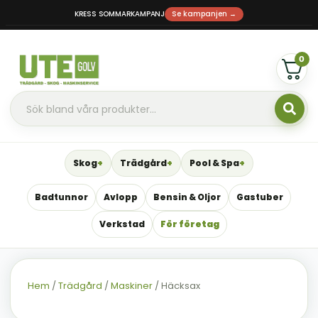
KRESS SOMMARKAMPANJ
Se kampanjen →
0
Skog
Trädgård
Pool & Spa
Badtunnor
Avlopp
Bensin & Oljor
Gastuber
Verkstad
För företag
Hem
/
Trädgård
/
Maskiner
/ Häcksax