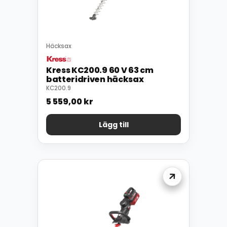
Häcksax
Kress KC200.9 60 V 63 cm
batteridriven häcksax
KC200.9
5 559,00
kr
Lägg till