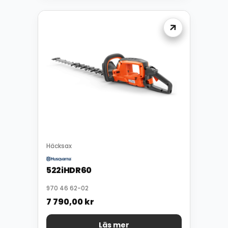
Häcksax
522iHDR60
970 46 62-02
7 790,00
kr
Läs mer