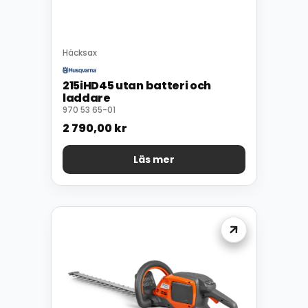
Häcksax
215iHD45 utan batteri och
laddare
970 53 65-01
2 790,00
kr
Läs mer