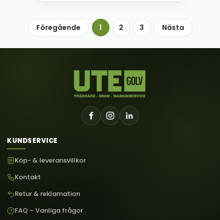
Föregående
1
2
3
Nästa
KUNDSERVICE
Köp- & leveransvillkor
Kontakt
Retur & reklamation
FAQ – Vanliga frågor