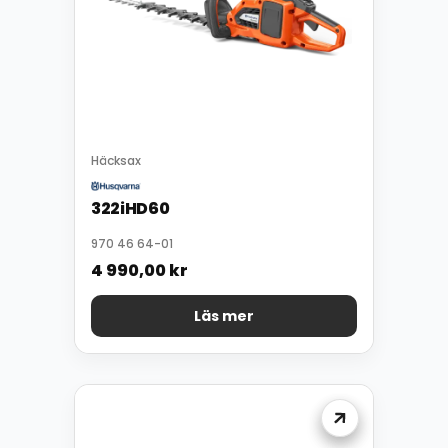
Häcksax
322iHD60
970 46 64-01
4 990,00
kr
Läs mer