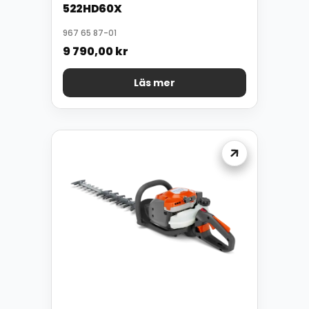
522HD60X
967 65 87-01
9 790,00
kr
Läs mer