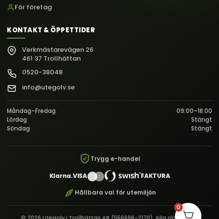
För företag
KONTAKT & ÖPPETTIDER
Verkmästarevägen 26
461 37 Trollhättan
0520-38048
info@utegolv.se
Måndag–Fredag
09:00–18:00
Lördag
Stängt
Söndag
Stängt
Trygg e-handel
Klarna.
VISA
FAKTURA
Hållbara val för utemiljön
0
© 2026 Utegolv i Trollhättan AB (556696-2170). Alla rättigheter