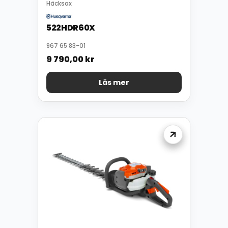
Häcksax
522HDR60X
967 65 83-01
9 790,00
kr
Läs mer