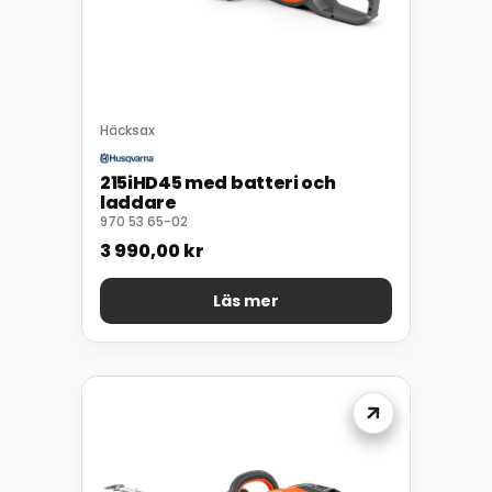
Häcksax
215iHD45 med batteri och
laddare
970 53 65-02
3 990,00
kr
Läs mer