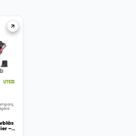
ampanj
,
dgård
vblås
ier –