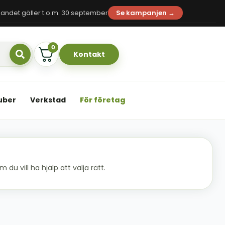
andet gäller t.o.m. 30 september
Se kampanjen →
0
Kontakt
uber
Verkstad
För företag
du vill ha hjälp att välja rätt.