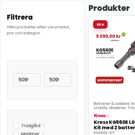
Produkter
Filtrera
REA
Hitta produkter efter varumärke,
pris och kategori.
Batterier & Laddare
K
,
Lövblås
Maskiner
Trä
,
,
Kress KG560E Lö
1
Trädgård
Kit med 2 batter
Kampanj
1
KG560E-KIT
Maskiner