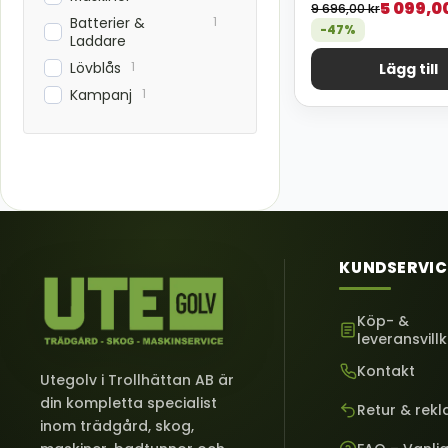
5 099,0
9 696,00
kr
1
Batterier &
-47%
Laddare
1
Lövblås
Lägg till
1
Kampanj
KUNDSERVIC
Köp- &
leveransvill
Kontakt
Utegolv i Trollhättan AB är
din kompletta specialist
Retur & rek
inom trädgård, skog,