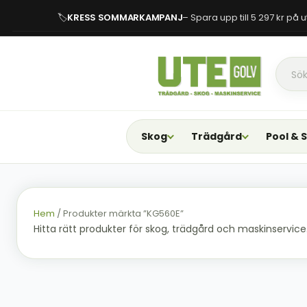
🏷
KRESS SOMMARKAMPANJ
– Spara upp till 5 297 kr på
Skog
Trädgård
Pool & 
Hem
/ Produkter märkta ”KG560E”
Hitta rätt produkter för skog, trädgård och maskinservice. F