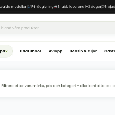
 utvalda modeller!
Fri rådgivning
Snabb leverans 1–3 dagar
Erbjud
⏱
Spa
Badtunnor
Avlopp
Bensin & Oljor
Gast
iltrera efter varumärke, pris och kategori – eller kontakta oss om 