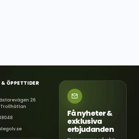
 & ÖPPETTIDER
ästarevägen 26
 Trollhättan
Få nyheter &
38048
exklusiva
erbjudanden
tegolv.se