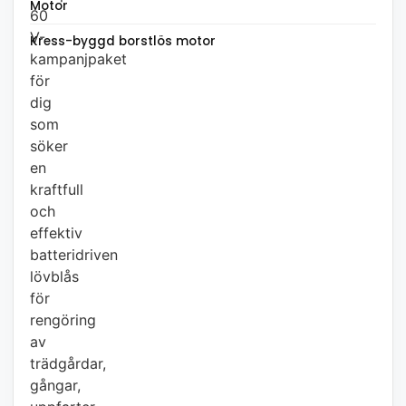
Motor
60
V-
Kress-byggd borstlös motor
kampanjpaket
för
dig
som
söker
en
kraftfull
och
effektiv
batteridriven
lövblås
för
rengöring
av
trädgårdar,
gångar,