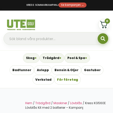
KRESS SOMMARKAMPANJ
Se kampanjen →
0
Skog
Trädgård
Pool & Spa
Badtunnor
Avlopp
Bensin & Oljor
Gastuber
Verkstad
För företag
Hem
/
Trädgård
/
Maskiner
/
Lövblås
/ Kress KG560E
Lövblås Kit med 2 batterier – Kampanj