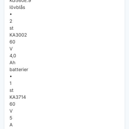
KG560E.9
lövblås
•
2
st
KA3002
60
V
4,0
Ah
batterier
•
1
st
KA3714
60
V
5
A