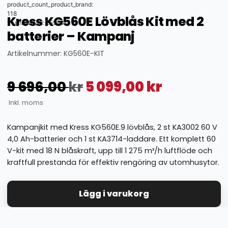
product_count_product_brand:
118
Kress KG560E Lövblås Kit med 2
thumbnail_id: 25593
batterier – Kampanj
Artikelnummer: KG560E-KIT
9 696,00
kr
5 099,00
kr
Inkl. moms
Kampanjkit med Kress KG560E.9 lövblås, 2 st KA3002 60 V
4,0 Ah-batterier och 1 st KA3714-laddare. Ett komplett 60
V-kit med 18 N blåskraft, upp till 1 275 m³/h luftflöde och
kraftfull prestanda för effektiv rengöring av utomhusytor.
Lägg i varukorg