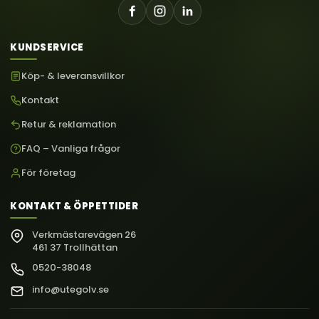
KUNDSERVICE
Köp- & leveransvillkor
Kontakt
Retur & reklamation
FAQ – Vanliga frågor
För företag
KONTAKT & ÖPPETTIDER
Verkmästarevägen 26
461 37 Trollhättan
0520-38048
info@utegolv.se