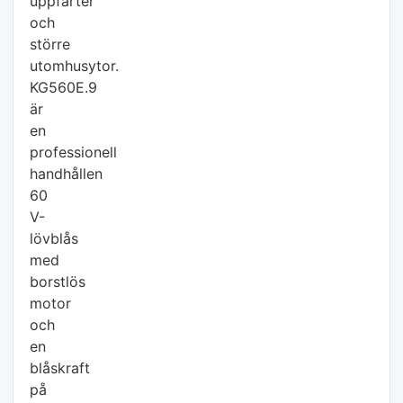
uppfarter
och
större
utomhusytor.
KG560E.9
är
en
professionell
handhållen
60
V-
lövblås
med
borstlös
motor
och
en
blåskraft
på