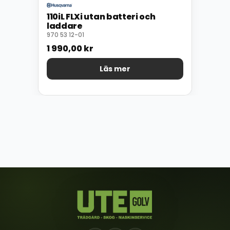
110iL FLXi utan batteri och
laddare
970 53 12-01
1 990,00
kr
Läs mer