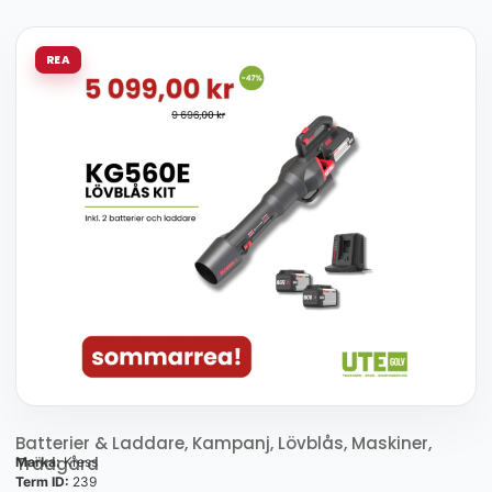
REA
Batterier & Laddare
,
Kampanj
,
Lövblås
,
Maskiner
,
Trädgård
Marka:
Kress
Term ID:
239