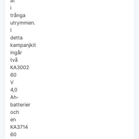
åt
i
trånga
utrymmen.
I
detta
kampanjkit
ingår
två
KA3002
60
V
4,0
Ah-
batterier
och
en
KA3714
60