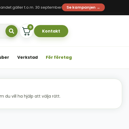
andet gäller t.o.m. 30 september
Se kampanjen →
0
Kontakt
uber
Verkstad
För företag
du vill ha hjälp att välja rätt.