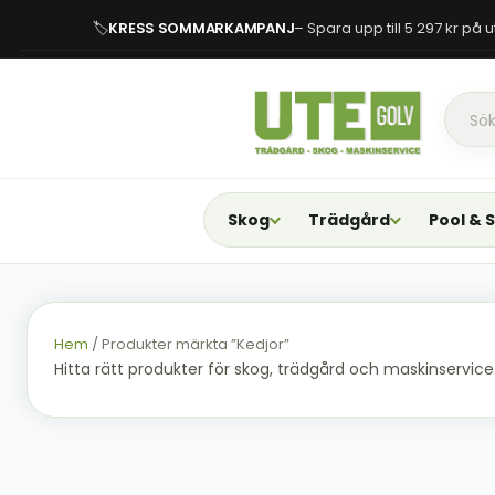
🏷
KRESS SOMMARKAMPANJ
– Spara upp till 5 297 kr på
Skog
Trädgård
Pool & 
Hem
/ Produkter märkta ”Kedjor”
Hitta rätt produkter för skog, trädgård och maskinservice. F