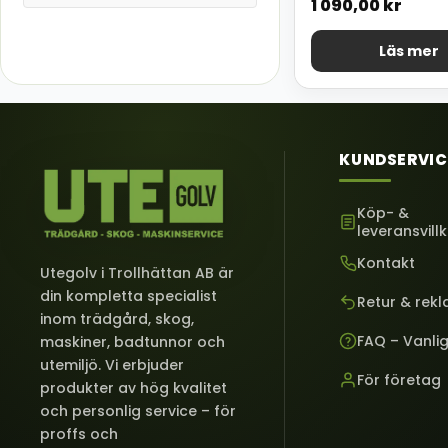
1 090,00
kr
Läs mer
KUNDSERVIC
Köp- &
leveransvill
Kontakt
Utegolv i Trollhättan AB är
din kompletta specialist
Retur & rek
inom trädgård, skog,
FAQ – Vanli
maskiner, badtunnor och
utemiljö. Vi erbjuder
För företag
produkter av hög kvalitet
och personlig service – för
proffs och