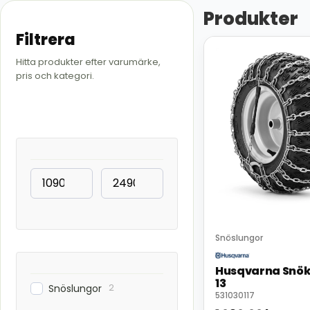
Produkter
Filtrera
Hitta produkter efter varumärke,
pris och kategori.
Snöslungor
Husqvarna Snök
13
2
Snöslungor
531030117