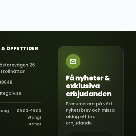
 & ÖPPETTIDER
ästarevägen 26
 Trollhättan
Få nyheter &
38048
exklusiva
erbjudanden
tegolv.se
Prenumerera på vårt
nyhetsbrev och missa
edag
09:00–18:00
aldrig ett bra
Stängt
erbjudande.
Stängt