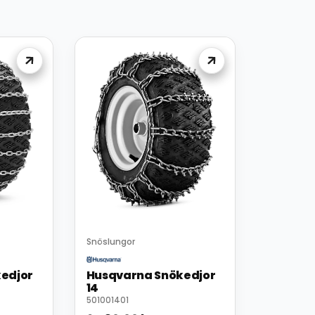
Snöslungor
edjor
Husqvarna Snökedjor
14
501001401