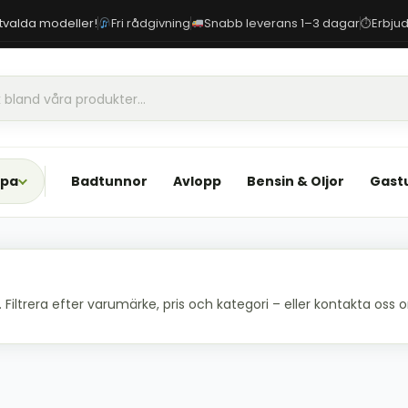
 utvalda modeller!
Fri rådgivning
Snabb leverans 1–3 dagar
Erbjud
⏱
Spa
Badtunnor
Avlopp
Bensin & Oljor
Gast
iltrera efter varumärke, pris och kategori – eller kontakta oss om 