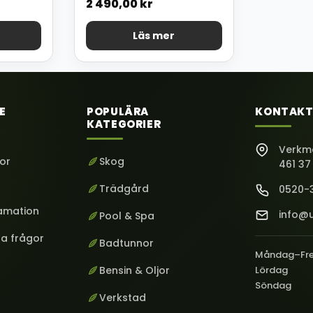
2 490,00
kr
Läs mer
E
POPULÄRA
KONTAKT
KATEGORIER
Verkm
kor
Skog
461 37
Trädgård
0520-
lamation
info@u
Pool & Spa
ga frågor
Badtunnor
Måndag–Fr
Bensin & Oljor
Lördag
Söndag
Verkstad