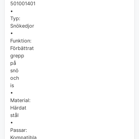
501001401
•
Typ:
Snökedjor
•
Funktion:
Förbättrat
grepp
på
snö
och
is
•
Material:
Härdat
stål
•
Passar:
Kompatibla