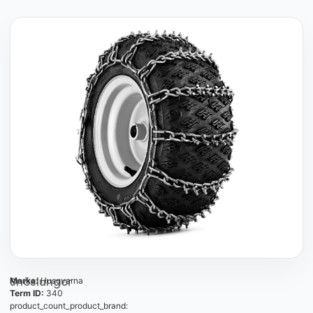
Snöslungor
Marka:
Husqvarna
Term ID:
340
product_count_product_brand: