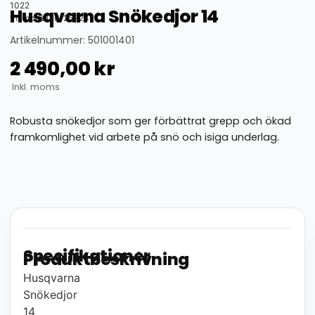
1022
Husqvarna Snökedjor 14
thumbnail_id: 25324
Artikelnummer: 501001401
2 490,00
kr
Inkl. moms
Robusta snökedjor som ger förbättrat grepp och ökad
framkomlighet vid arbete på snö och isiga underlag.
Specifikationer
Produktbeskrivning
Husqvarna
Snökedjor
14