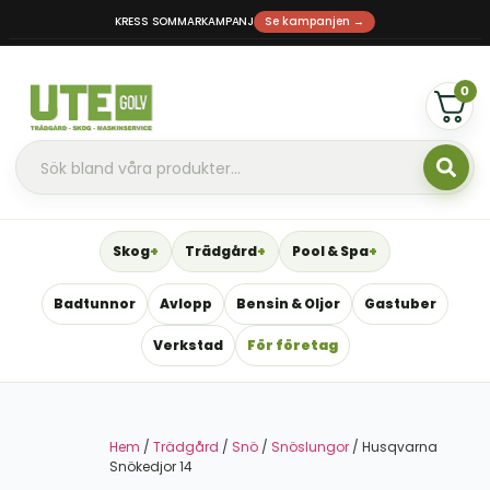
KRESS SOMMARKAMPANJ
Se kampanjen →
0
Skog
Trädgård
Pool & Spa
Badtunnor
Avlopp
Bensin & Oljor
Gastuber
Verkstad
För företag
Hem
/
Trädgård
/
Snö
/
Snöslungor
/ Husqvarna
Snökedjor 14