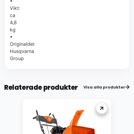
•
Vikt:
ca
4,8
kg
•
Originaldel:
Husqvarna
Group
Relaterade produkter
Visa alla produkter