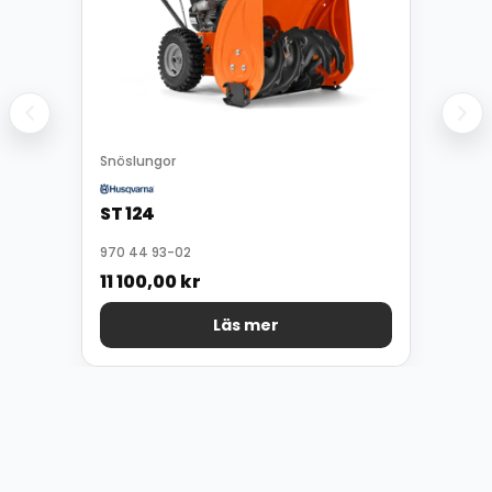
Snöslungor
ST 124
970 44 93-02
11 100,00
kr
Läs mer