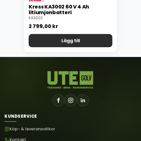
Kress KA3002 60 V 4 Ah
litiumjonbatteri
KA3002
2 799,00
kr
Lägg till
KUNDSERVICE
Köp- & leveransvillkor
Kontakt