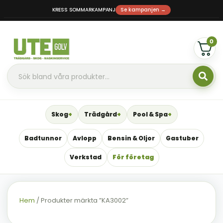
KRESS SOMMARKAMPANJ
Se kampanjen →
0
Skog
Trädgård
Pool & Spa
Badtunnor
Avlopp
Bensin & Oljor
Gastuber
Verkstad
För företag
Hem
/ Produkter märkta ”KA3002”