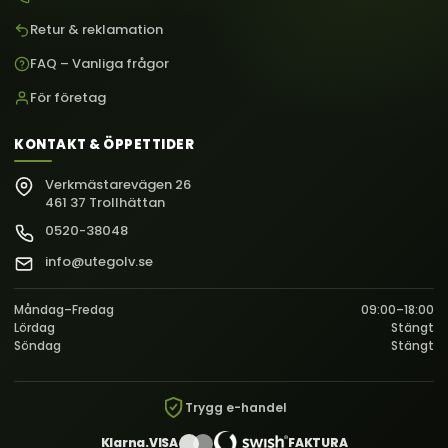
Retur & reklamation
FAQ – Vanliga frågor
För företag
KONTAKT & ÖPPETTIDER
Verkmästarevägen 26
461 37 Trollhättan
0520-38048
info@utegolv.se
Måndag–Fredag
09:00–18:00
Lördag
Stängt
Söndag
Stängt
Trygg e-handel
Klarna.
VISA
FAKTURA