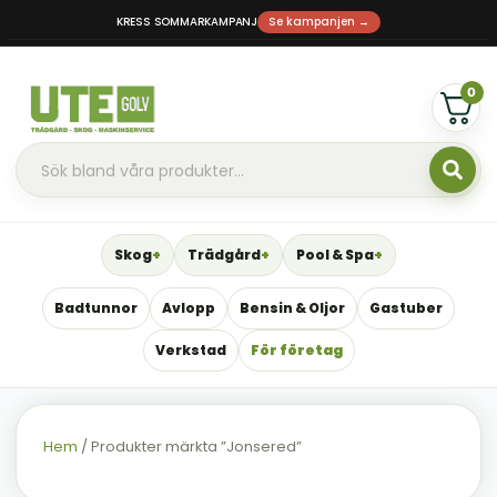
KRESS SOMMARKAMPANJ
Se kampanjen →
0
Skog
Trädgård
Pool & Spa
Badtunnor
Avlopp
Bensin & Oljor
Gastuber
Verkstad
För företag
Hem
/ Produkter märkta ”Jonsered”