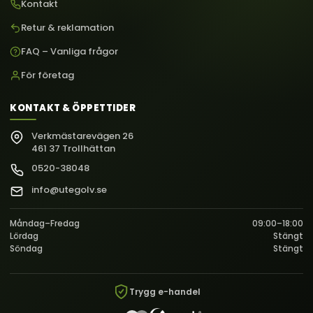
Kontakt
Retur & reklamation
FAQ – Vanliga frågor
För företag
KONTAKT & ÖPPETTIDER
Verkmästarevägen 26
461 37 Trollhättan
0520-38048
info@utegolv.se
Måndag–Fredag
09:00–18:00
Lördag
Stängt
Söndag
Stängt
Trygg e-handel