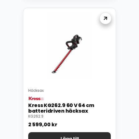
Häcksax
Kress KG262.9 60 V 64 cm
batteridriven häcksax
KG262.9
2 599,00
kr
Lägg till