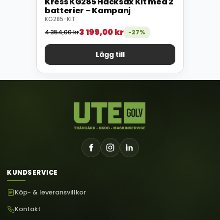
Kress KG285 Häcksax Kit med 2
batterier – Kampanj
KG285-KIT
3 199,00
kr
4 354,00
kr
-27%
Lägg till
KUNDSERVICE
Köp- & leveransvillkor
Kontakt