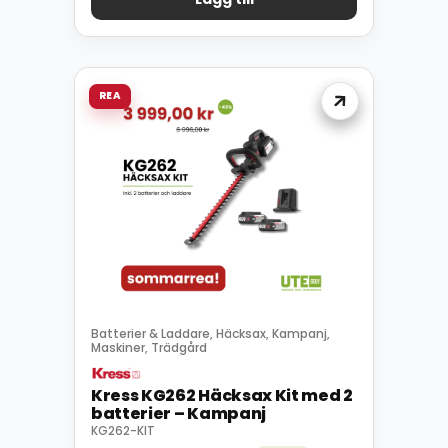
REA
Batterier & Laddare
Häcksax
Kampanj
,
,
,
Maskiner
Trädgård
,
Kress KG262 Häcksax Kit med 2
batterier – Kampanj
KG262-KIT