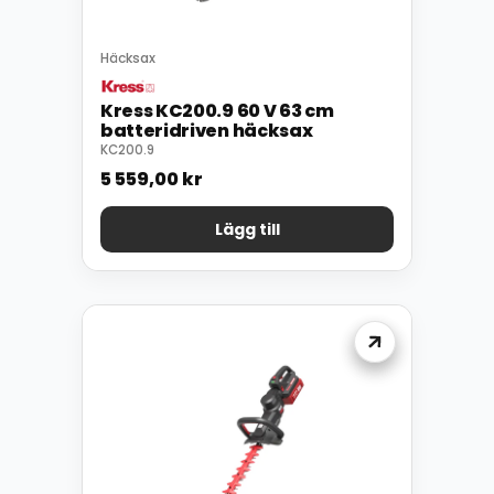
Häcksax
Kress KC200.9 60 V 63 cm
batteridriven häcksax
KC200.9
5 559,00
kr
Lägg till