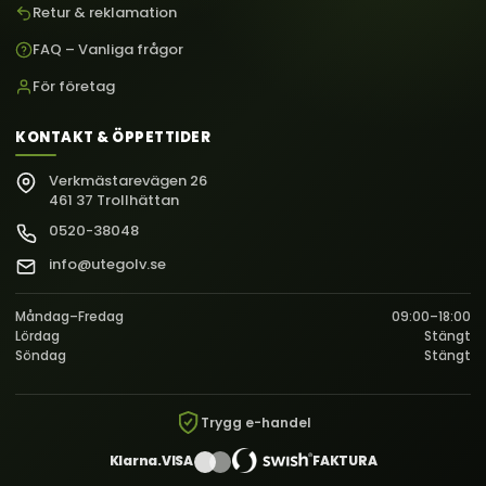
Retur & reklamation
FAQ – Vanliga frågor
För företag
KONTAKT & ÖPPETTIDER
Verkmästarevägen 26
461 37 Trollhättan
0520-38048
info@utegolv.se
Måndag–Fredag
09:00–18:00
Lördag
Stängt
Söndag
Stängt
Trygg e-handel
Klarna.
VISA
FAKTURA