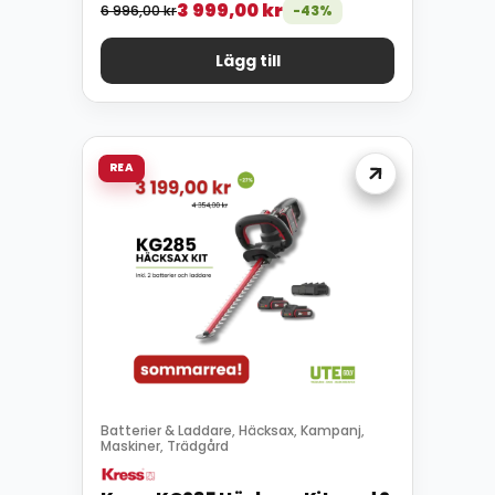
3 999,00
kr
6 996,00
kr
-43%
Lägg till
REA
Batterier & Laddare
Häcksax
Kampanj
,
,
,
Maskiner
Trädgård
,