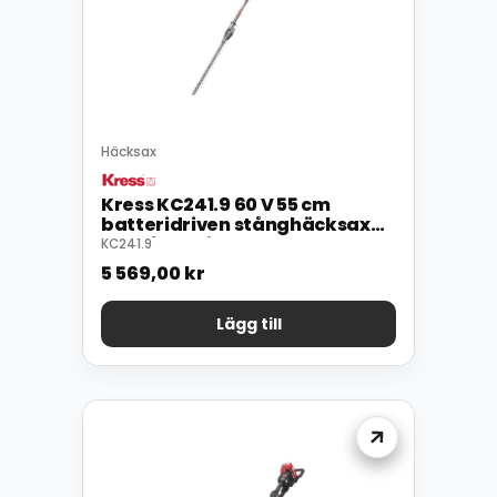
Häcksax
Kress KC241.9 60 V 55 cm
batteridriven stånghäcksax
med fast klipphuvud
KC241.9
5 569,00
kr
Lägg till