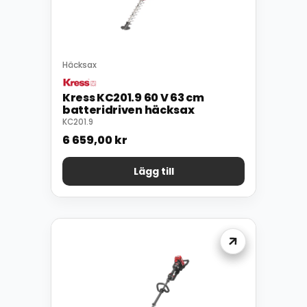
Häcksax
Kress KC201.9 60 V 63 cm
batteridriven häcksax
KC201.9
6 659,00
kr
Lägg till