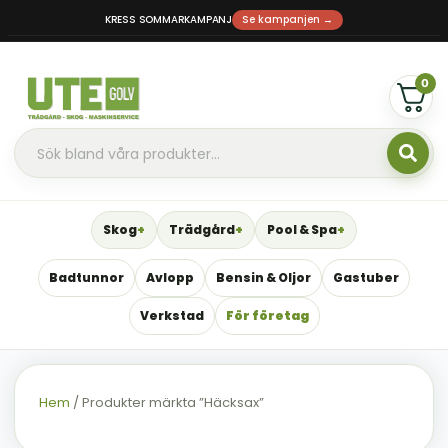
KRESS SOMMARKAMPANJ
Se kampanjen →
0
Skog
Trädgård
Pool & Spa
Badtunnor
Avlopp
Bensin & Oljor
Gastuber
Verkstad
För företag
Hem
/ Produkter märkta ”Häcksax”