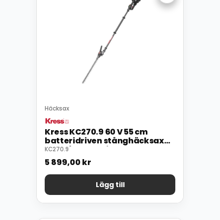
Häcksax
Kress KC270.9 60 V 55 cm
batteridriven stånghäcksax
med långt skaft
KC270.9
5 899,00
kr
Lägg till