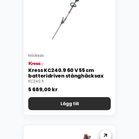
Häcksax
Kress KC240.9 60 V 55 cm
batteridriven stånghäcksax
KC240.9
5 689,00
kr
Lägg till