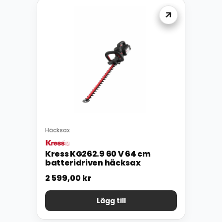
Häcksax
Kress KG262.9 60 V 64 cm
batteridriven häcksax
2 599,00
kr
Lägg till