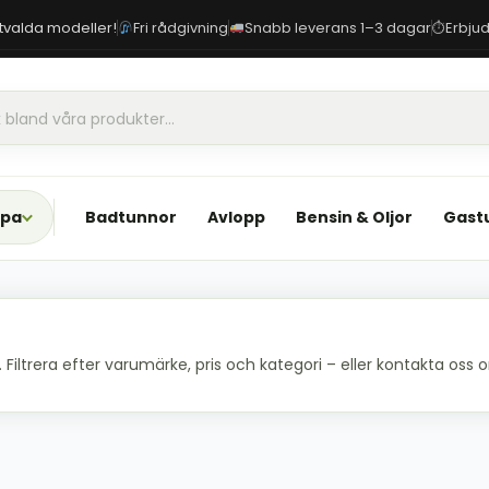
 utvalda modeller!
Fri rådgivning
Snabb leverans 1–3 dagar
Erbjud
⏱
Spa
Badtunnor
Avlopp
Bensin & Oljor
Gast
iltrera efter varumärke, pris och kategori – eller kontakta oss om 