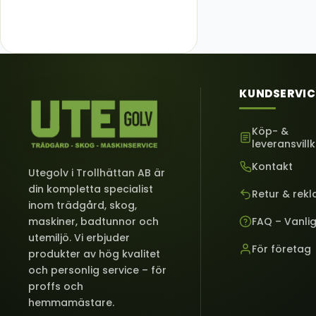
KUNDSERVIC
Köp- &
leveransvill
Kontakt
Utegolv i Trollhättan AB är
din kompletta specialist
Retur & rek
inom trädgård, skog,
FAQ – Vanli
maskiner, badtunnor och
utemiljö. Vi erbjuder
För företag
produkter av hög kvalitet
och personlig service – för
proffs och
hemmamästare.