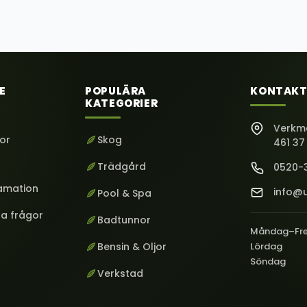
E
POPULÄRA
KONTAKT
KATEGORIER
Verkm
kor
Skog
461 37
Trädgård
0520-
lamation
info@u
Pool & Spa
ga frågor
Badtunnor
Måndag–Fr
Bensin & Oljor
Lördag
Söndag
Verkstad