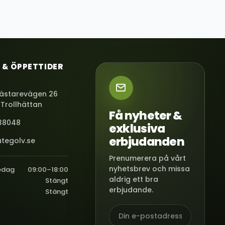
 & ÖPPETTIDER
ästarevägen 26
 Trollhättan
Få nyheter &
38048
exklusiva
erbjudanden
tegolv.se
Prenumerera på vårt
nyhetsbrev och missa
edag
09:00–18:00
aldrig ett bra
Stängt
erbjudande.
Stängt