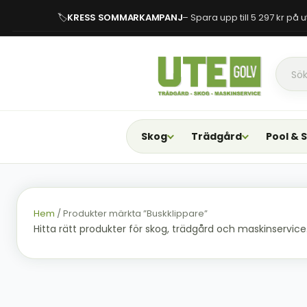
🏷
KRESS SOMMARKAMPANJ
– Spara upp till 5 297 kr på
Skog
Trädgård
Pool & 
Hem
/ Produkter märkta ”Buskklippare”
Hitta rätt produkter för skog, trädgård och maskinservice. F