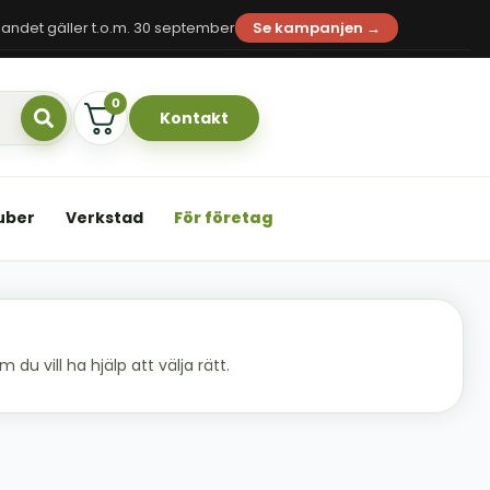
andet gäller t.o.m. 30 september
Se kampanjen →
0
Kontakt
uber
Verkstad
För företag
du vill ha hjälp att välja rätt.