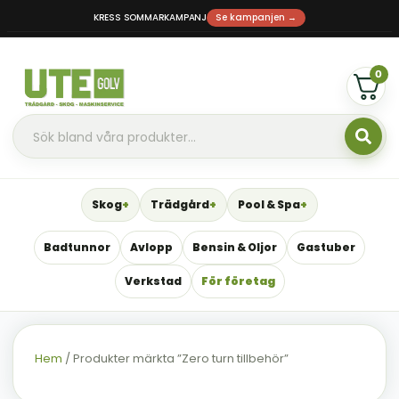
KRESS SOMMARKAMPANJ
Se kampanjen →
0
Skog
Trädgård
Pool & Spa
Badtunnor
Avlopp
Bensin & Oljor
Gastuber
Verkstad
För företag
Hem
/ Produkter märkta ”Zero turn tillbehör”