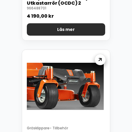
Utkastarrör (OCDC) 2
966488701
4 190,00
kr
Läs mer
Gräsklippare- Tillbehör