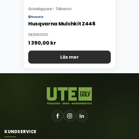
Gräsklippare- Tillbehör
Husqvarna Mulchkit Z448
582560001
1 390,00
kr
Läs mer
KUNDSERVICE