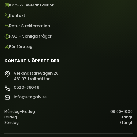
Köp- & leveransvillkor
Kontakt
Retur & reklamation
FAQ – Vanliga frågor
För företag
KONTAKT & ÖPPETTIDER
Verkmästarevägen 26
461 37 Trollhättan
0520-38048
info@utegolv.se
Måndag–Fredag
09:00–18:00
Lördag
Stängt
Söndag
Stängt