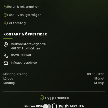
Retur & reklamation
FAQ – Vanliga frågor
För företag
KONTAKT & ÖPPETTIDER
Verkmästarevägen 26
461 37 Trollhättan
0520-38048
info@utegolv.se
Måndag–Fredag
09:00–18:00
Lördag
Stängt
Söndag
Stängt
Trygg e-handel
Klarna.
VISA
FAKTURA