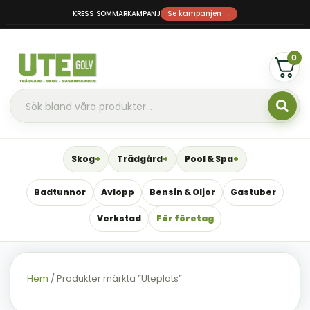
KRESS SOMMARKAMPANJ
Se kampanjen →
0
Skog
Trädgård
Pool & Spa
Badtunnor
Avlopp
Bensin & Oljor
Gastuber
Verkstad
För företag
Hem
/ Produkter märkta ”Uteplats”