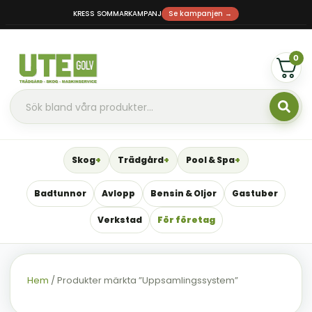
KRESS SOMMARKAMPANJ
Se kampanjen →
0
Skog
Trädgård
Pool & Spa
Badtunnor
Avlopp
Bensin & Oljor
Gastuber
Verkstad
För företag
Hem
/ Produkter märkta ”Uppsamlingssystem”