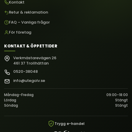
Kontakt
Retur & reklamation
FAQ – Vanliga frågor
För företag
KONTAKT & ÖPPETTIDER
Verkmästarevägen 26
461 37 Trollhättan
0520-38048
info@utegolv.se
Måndag–Fredag
09:00–18:00
Lördag
Stängt
Söndag
Stängt
Trygg e-handel