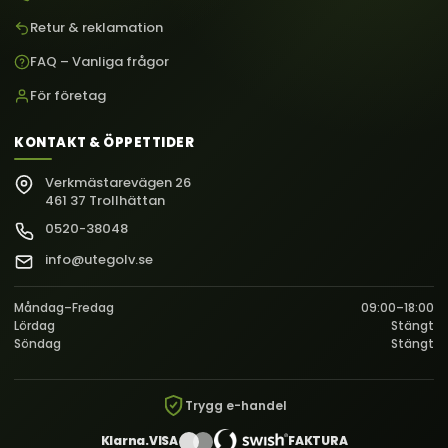
Retur & reklamation
FAQ – Vanliga frågor
För företag
KONTAKT & ÖPPETTIDER
Verkmästarevägen 26
461 37 Trollhättan
0520-38048
info@utegolv.se
Måndag–Fredag
09:00–18:00
Lördag
Stängt
Söndag
Stängt
Trygg e-handel
Klarna.
VISA
FAKTURA