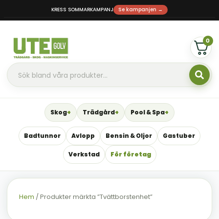
KRESS SOMMARKAMPANJ
Se kampanjen →
0
Skog
Trädgård
Pool & Spa
Badtunnor
Avlopp
Bensin & Oljor
Gastuber
Verkstad
För företag
Hem
/ Produkter märkta ”Tvättborstenhet”