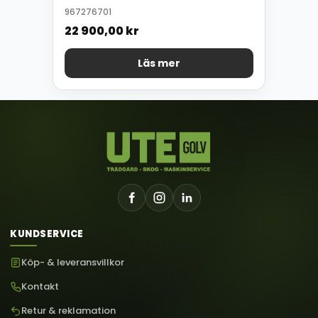
967276701
22 900,00
kr
Läs mer
KUNDSERVICE
Köp- & leveransvillkor
Kontakt
Retur & reklamation