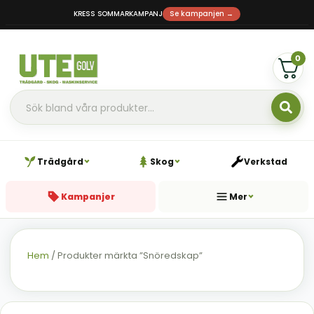
KRESS SOMMARKAMPANJ
Se kampanjen →
0
Trädgård
Skog
Verkstad
Kampanjer
Mer
Hem
/ Produkter märkta ”Snöredskap”