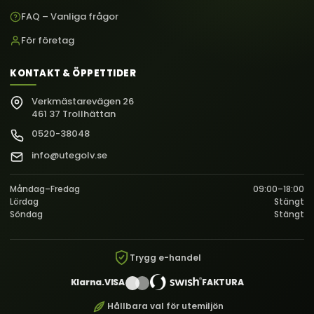
FAQ – Vanliga frågor
För företag
KONTAKT & ÖPPETTIDER
Verkmästarevägen 26
461 37 Trollhättan
0520-38048
info@utegolv.se
Måndag–Fredag
09:00–18:00
Lördag
Stängt
Söndag
Stängt
Trygg e-handel
Klarna.
VISA
FAKTURA
Hållbara val för utemiljön