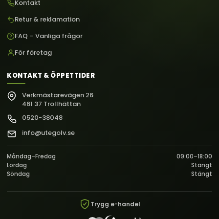
Kontakt
Retur & reklamation
FAQ – Vanliga frågor
För företag
KONTAKT & ÖPPETTIDER
Verkmästarevägen 26
461 37 Trollhättan
0520-38048
info@utegolv.se
Måndag–Fredag
09:00–18:00
Lördag
Stängt
Söndag
Stängt
Trygg e-handel