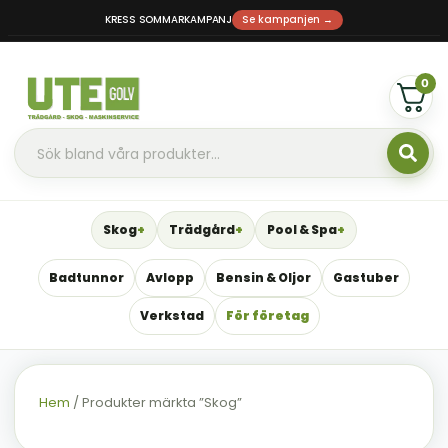
KRESS SOMMARKAMPANJ
Se kampanjen →
0
Skog
Trädgård
Pool & Spa
Badtunnor
Avlopp
Bensin & Oljor
Gastuber
Verkstad
För företag
Hem
/ Produkter märkta ”Skog”