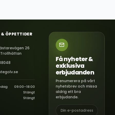
 & ÖPPETTIDER
ästarevägen 26
 Trollhättan
Få nyheter &
38048
exklusiva
erbjudanden
tegolv.se
Prenumerera på vårt
nyhetsbrev och missa
edag
09:00–18:00
aldrig ett bra
Stängt
erbjudande.
Stängt