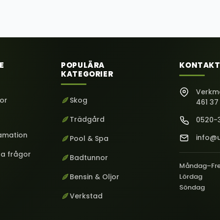
E
POPULÄRA
KONTAKT
KATEGORIER
Verkm
kor
Skog
461 37
Trädgård
0520-
lamation
info@u
Pool & Spa
ga frågor
Badtunnor
Måndag–Fr
Bensin & Oljor
Lördag
Söndag
Verkstad