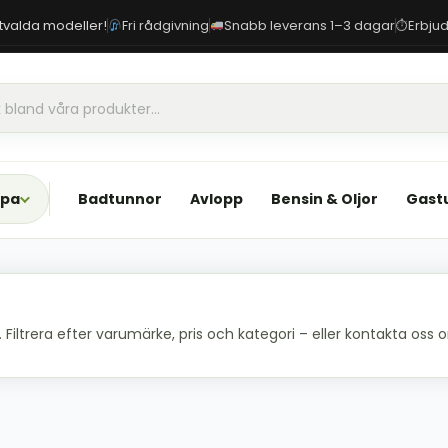
 utvalda modeller!
Fri rådgivning
Snabb leverans 1–3 dagar
Erbjud
⏱
Spa
Badtunnor
Avlopp
Bensin & Oljor
Gast
iltrera efter varumärke, pris och kategori – eller kontakta oss om 