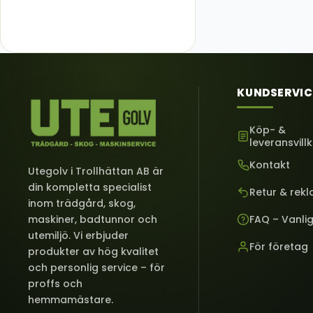
KUNDSERVIC
Köp- &
leveransvill
Kontakt
Utegolv i Trollhättan AB är
din kompletta specialist
Retur & rek
inom trädgård, skog,
FAQ – Vanli
maskiner, badtunnor och
utemiljö. Vi erbjuder
För företag
produkter av hög kvalitet
och personlig service – för
proffs och
hemmamästare.