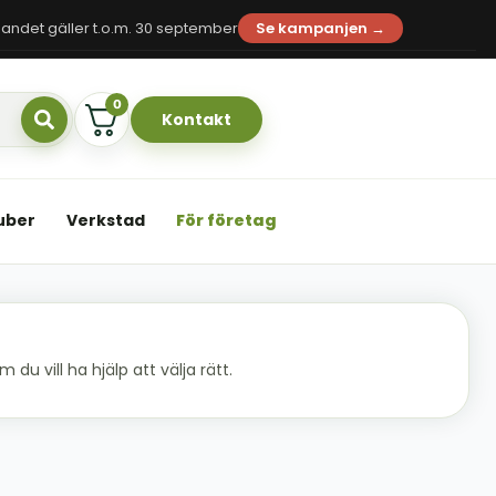
andet gäller t.o.m. 30 september
Se kampanjen →
0
Kontakt
uber
Verkstad
För företag
du vill ha hjälp att välja rätt.