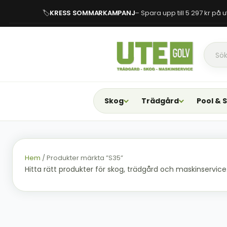
🏷
KRESS SOMMARKAMPANJ
– Spara upp till 5 297 kr på
Skog
Trädgård
Pool & 
Hem
/ Produkter märkta ”S35”
Hitta rätt produkter för skog, trädgård och maskinservice. F