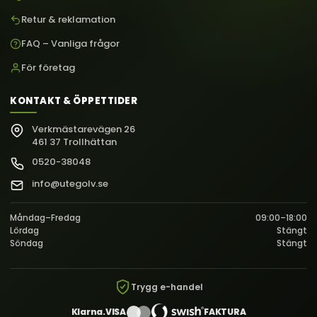
Retur & reklamation
FAQ – Vanliga frågor
För företag
KONTAKT & ÖPPETTIDER
Verkmästarevägen 26
461 37 Trollhättan
0520-38048
info@utegolv.se
Måndag–Fredag
09:00–18:00
Lördag
Stängt
Söndag
Stängt
Trygg e-handel
Klarna.
VISA
FAKTURA