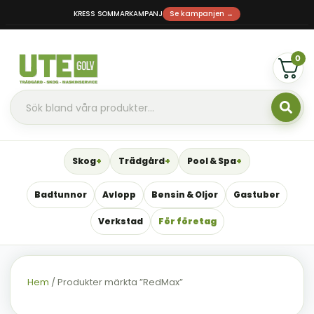
KRESS SOMMARKAMPANJ
Se kampanjen →
0
Skog
Trädgård
Pool & Spa
Badtunnor
Avlopp
Bensin & Oljor
Gastuber
Verkstad
För företag
Hem
/ Produkter märkta ”RedMax”