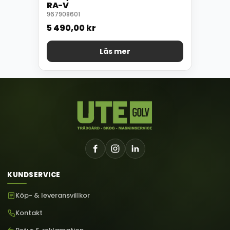
RA-V
967908601
5 490,00
kr
Läs mer
KUNDSERVICE
Köp- & leveransvillkor
Kontakt