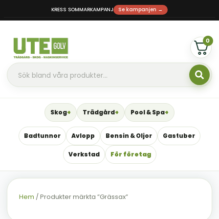
KRESS SOMMARKAMPANJ
Se kampanjen →
0
Skog
Trädgård
Pool & Spa
Badtunnor
Avlopp
Bensin & Oljor
Gastuber
Verkstad
För företag
Hem
/ Produkter märkta ”Grässax”