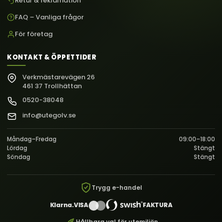
Retur & reklamation
FAQ – Vanliga frågor
För företag
KONTAKT & ÖPPETTIDER
Verkmästarevägen 26
461 37 Trollhättan
0520-38048
info@utegolv.se
Måndag–Fredag
09:00–18:00
Lördag
Stängt
Söndag
Stängt
Trygg e-handel
Klarna.
VISA
FAKTURA
Hållbara val för utemiljön