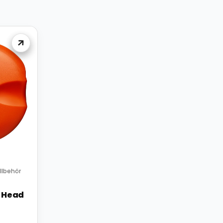
llbehör
 Head