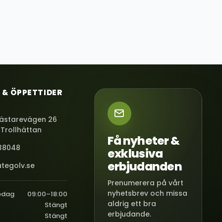
 & ÖPPETTIDER
ästarevägen 26
 Trollhättan
Få nyheter &
38048
exklusiva
erbjudanden
tegolv.se
Prenumerera på vårt
nyhetsbrev och missa
edag
09:00–18:00
aldrig ett bra
Stängt
erbjudande.
Stängt