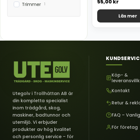
55,00
kr
1
Trimmer
Läs mer
KUNDSERVIC
Köp- &
leveransvill
Kontakt
Utegolv i Trollhättan AB är
din kompletta specialist
Retur & rek
inom trädgård, skog,
FAQ – Vanli
maskiner, badtunnor och
utemiljö. Vi erbjuder
För företag
produkter av hög kvalitet
och personlig service – för