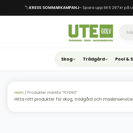
🏷
KRESS SOMMARKAMPANJ
– Spara upp till 5 297 kr på
Skog
Trädgård
Pool & 
Hem
/ Produkter märkta ”FLY060”
Hitta rätt produkter för skog, trädgård och maskinservice. F