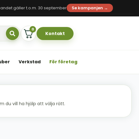
andet gäller t.o.m. 30 september
Se kampanjen →
0
Kontakt
uber
Verkstad
För företag
du vill ha hjälp att välja rätt.