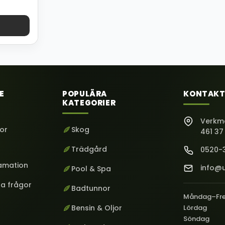
E
POPULÄRA
KONTAKT
KATEGORIER
Verkm
kor
Skog
461 37
Trädgård
0520-
lamation
info@u
Pool & Spa
ga frågor
Badtunnor
Måndag–Fr
Bensin & Oljor
Lördag
Söndag