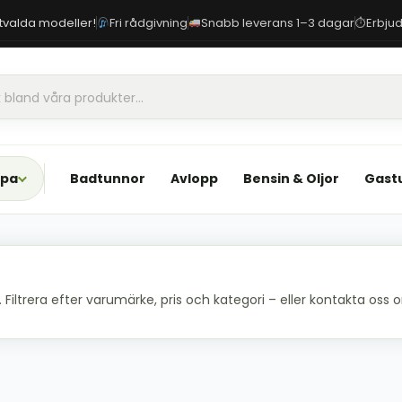
 utvalda modeller!
Fri rådgivning
Snabb leverans 1–3 dagar
Erbjud
⏱
Spa
Badtunnor
Avlopp
Bensin & Oljor
Gast
iltrera efter varumärke, pris och kategori – eller kontakta oss om 