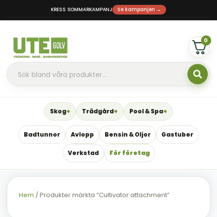
KRESS SOMMARKAMPANJ
Se kampanjen →
0
Skog
Trädgård
Pool & Spa
Badtunnor
Avlopp
Bensin & Oljor
Gastuber
Verkstad
För företag
Hem
/ Produkter märkta ”Cultivator attachment”