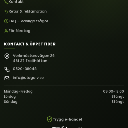
Kontakt
Retur & reklamation
FAQ – Vanliga frågor
För företag
KONTAKT & ÖPPETTIDER
Verkmästarevägen 26
461 37 Trollhättan
0520-38048
info@utegolv.se
Måndag–Fredag
09:00–18:00
Lördag
Stängt
Söndag
Stängt
Trygg e-handel