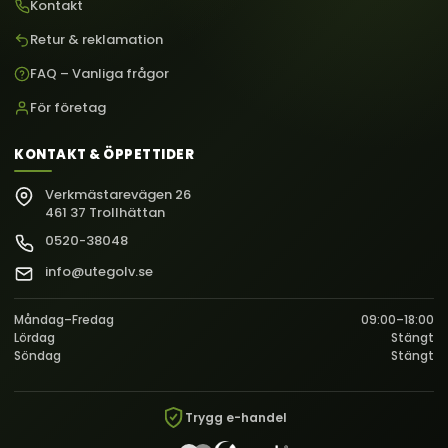
Kontakt
Retur & reklamation
FAQ – Vanliga frågor
För företag
KONTAKT & ÖPPETTIDER
Verkmästarevägen 26
461 37 Trollhättan
0520-38048
info@utegolv.se
Måndag–Fredag
09:00–18:00
Lördag
Stängt
Söndag
Stängt
Trygg e-handel