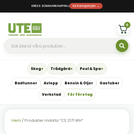
KRESS SOMMARKAMPANJ
Se kampanjen →
0
Skog
Trädgård
Pool & Spa
Badtunnor
Avlopp
Bensin & Oljor
Gastuber
Verkstad
För företag
Hem
/ Produkter märkta ”CS 2171 WH”