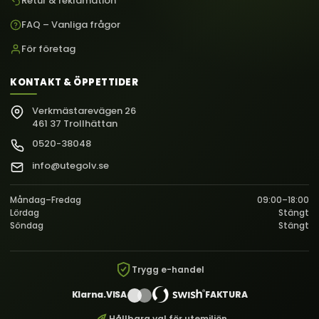
Retur & reklamation
FAQ – Vanliga frågor
För företag
KONTAKT & ÖPPETTIDER
Verkmästarevägen 26
461 37 Trollhättan
0520-38048
info@utegolv.se
Måndag–Fredag
09:00–18:00
Lördag
Stängt
Söndag
Stängt
Trygg e-handel
Klarna.
VISA
FAKTURA
Hållbara val för utemiljön