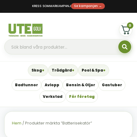
KRESS SOMMARKAMPANJ
Se kampanjen →
0
Skog
Trädgård
Pool & Spa
Badtunnor
Avlopp
Bensin & Oljor
Gastuber
Verkstad
För företag
Hem
/ Produkter märkta ”Batterisekatör”