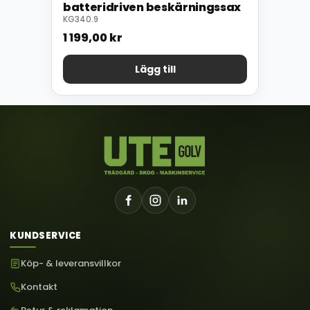
batteridriven beskärningssax
KG340.9
1 199,00
kr
Lägg till
KUNDSERVICE
Köp- & leveransvillkor
Kontakt