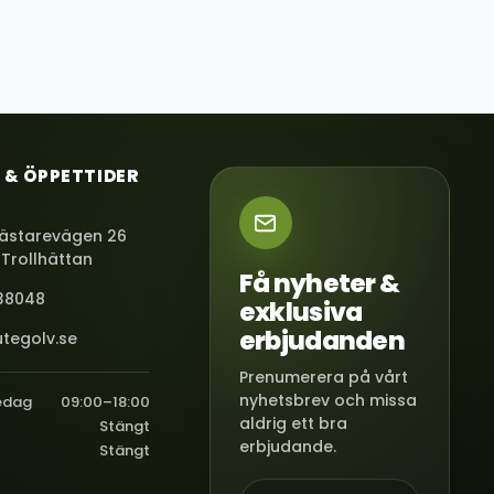
 & ÖPPETTIDER
ästarevägen 26
 Trollhättan
Få nyheter &
38048
exklusiva
erbjudanden
tegolv.se
Prenumerera på vårt
nyhetsbrev och missa
edag
09:00–18:00
aldrig ett bra
Stängt
erbjudande.
Stängt