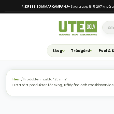
🏷
KRESS SOMMARKAMPANJ
– Spara upp till 5 297 kr på
Skog
Trädgård
Pool & 
Hem
/ Produkter märkta ”25 mm”
Hitta rätt produkter för skog, trädgård och maskinservice. F