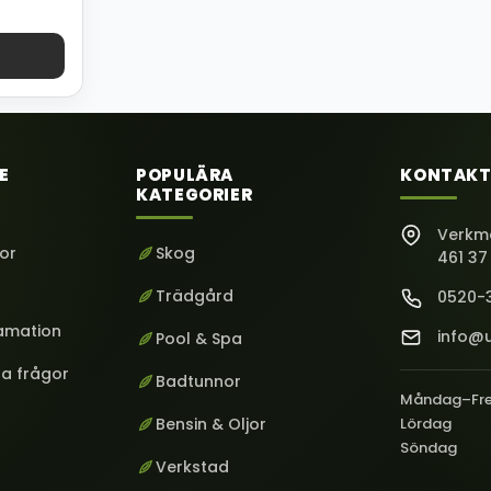
E
POPULÄRA
KONTAKT
KATEGORIER
Verkm
kor
Skog
461 37
Trädgård
0520-
lamation
info@u
Pool & Spa
ga frågor
Badtunnor
Måndag–Fr
Bensin & Oljor
Lördag
Söndag
Verkstad