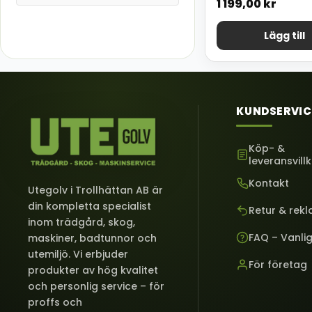
1 199,00
kr
Lägg till
KUNDSERVIC
Köp- &
leveransvill
Kontakt
Utegolv i Trollhättan AB är
din kompletta specialist
Retur & rek
inom trädgård, skog,
FAQ – Vanli
maskiner, badtunnor och
utemiljö. Vi erbjuder
För företag
produkter av hög kvalitet
och personlig service – för
proffs och