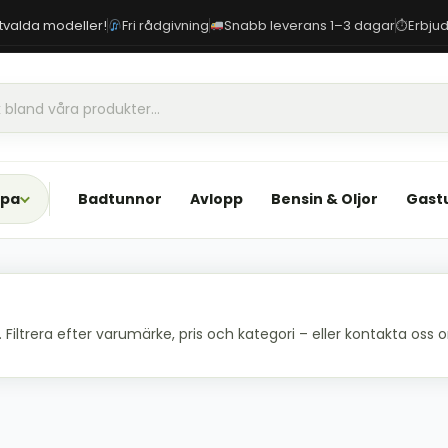
 utvalda modeller!
Fri rådgivning
Snabb leverans 1–3 dagar
Erbjud
⏱
Spa
Badtunnor
Avlopp
Bensin & Oljor
Gast
iltrera efter varumärke, pris och kategori – eller kontakta oss om 