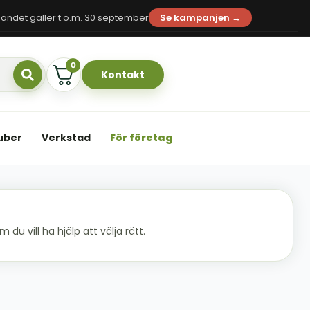
andet gäller t.o.m. 30 september
Se kampanjen →
0
Kontakt
uber
Verkstad
För företag
du vill ha hjälp att välja rätt.