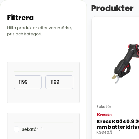
Produkter
Filtrera
Hitta produkter efter varumärke,
pris och kategori.
Sekatör
Kress KG340.9 2
mm batteridriv
1
Sekatör
beskärningssa
KG340.9