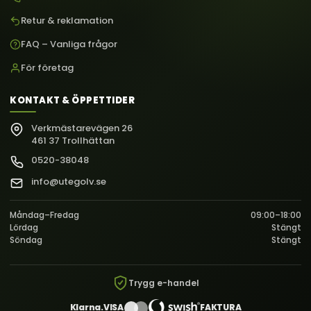
Retur & reklamation
FAQ – Vanliga frågor
För företag
KONTAKT & ÖPPETTIDER
Verkmästarevägen 26
461 37 Trollhättan
0520-38048
info@utegolv.se
Måndag–Fredag
09:00–18:00
Lördag
Stängt
Söndag
Stängt
Trygg e-handel
Klarna.
VISA
FAKTURA