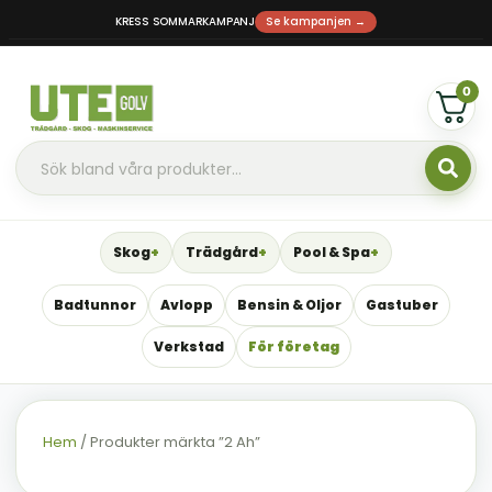
KRESS SOMMARKAMPANJ
Se kampanjen →
0
Skog
Trädgård
Pool & Spa
Badtunnor
Avlopp
Bensin & Oljor
Gastuber
Verkstad
För företag
Hem
/ Produkter märkta ”2 Ah”