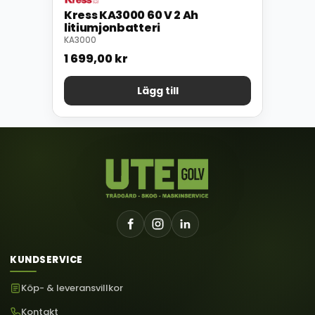
Kress KA3000 60 V 2 Ah
litiumjonbatteri
KA3000
1 699,00
kr
Lägg till
KUNDSERVICE
Köp- & leveransvillkor
Kontakt