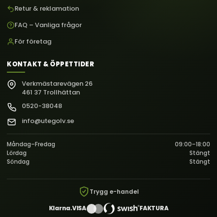
Retur & reklamation
FAQ – Vanliga frågor
För företag
KONTAKT & ÖPPETTIDER
Verkmästarevägen 26
461 37 Trollhättan
0520-38048
info@utegolv.se
Måndag–Fredag
09:00–18:00
Lördag
Stängt
Söndag
Stängt
Trygg e-handel
Klarna.
VISA
FAKTURA