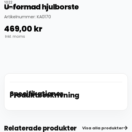
1022
U-formad hjulborste
thumbnail_id: 25324
Artikelnummer: KA0170
469,00
kr
Inkl. moms
Specifikationer
Produktbeskrivning
Relaterade produkter
Visa alla produkter