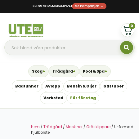
KRESS SOMMARKAMPANJ
Se kampanjen →
0
Skog
Trädgård
Pool & Spa
Badtunnor
Avlopp
Bensin & Oljor
Gastuber
Verkstad
För företag
Hem
/
Trädgård
/
Maskiner
/
Gräsklippare
/ U-formad
hjulborste