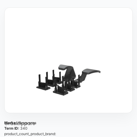
Gräsklippare
Marka:
Husqvarna
Term ID:
340
product_count_product_brand: