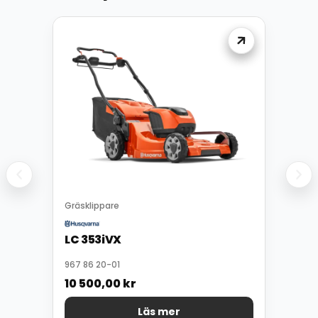
Gräsklippare
LC 353iVX
967 86 20-01
10 500,00
kr
Läs mer