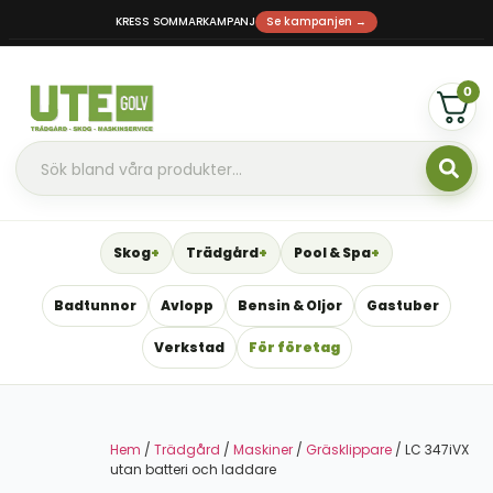
KRESS SOMMARKAMPANJ
Se kampanjen →
0
Skog
Trädgård
Pool & Spa
Badtunnor
Avlopp
Bensin & Oljor
Gastuber
Verkstad
För företag
Hem
/
Trädgård
/
Maskiner
/
Gräsklippare
/ LC 347iVX
utan batteri och laddare