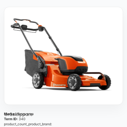
Gräsklippare
Marka:
Husqvarna
Term ID:
340
product_count_product_brand: