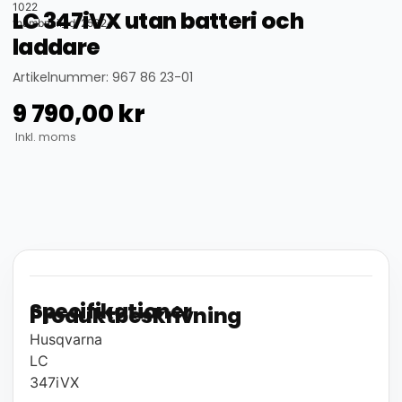
1022
LC 347iVX utan batteri och
thumbnail_id: 25324
laddare
Artikelnummer: 967 86 23-01
9 790,00
kr
Inkl. moms
Specifikationer
Produktbeskrivning
Husqvarna
LC
347iVX