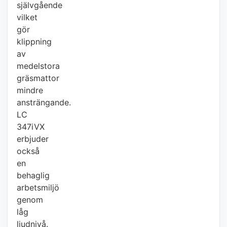
självgående
vilket
gör
klippning
av
medelstora
gräsmattor
mindre
ansträngande.
LC
347iVX
erbjuder
också
en
behaglig
arbetsmiljö
genom
låg
ljudnivå.