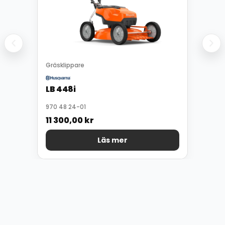
Gräsklippare
LB 448i
970 48 24-01
11 300,00
kr
Läs mer