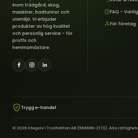
inom trädgård, skog,
FAQ – Vanli
maskiner, badtunnor och
utemiljö. Vi erbjuder
För företag
produkter av hög kvalitet
och personlig service – för
proffs och
hemmamästare.
Trygg e-handel
© 2026 Utegolv i Trollhättan AB (556696-2170). Alla rättighet