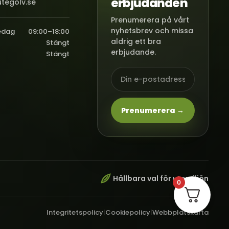
erbjudanden
tegolv.se
Prenumerera på vårt
nyhetsbrev och missa
edag
09:00–18:00
aldrig ett bra
Stängt
erbjudande.
Stängt
Prenumerera →
Hållbara val för utemiljön
0
Integritetspolicy
|
Cookiepolicy
|
Webbplatskarta