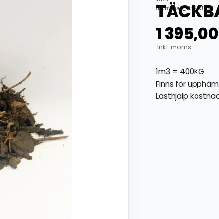
TÄCKB
thumbnail_id: 25324
1 395,0
Inkl. moms
1m3 = 400KG
Finns för upphämt
Lasthjälp kostnads