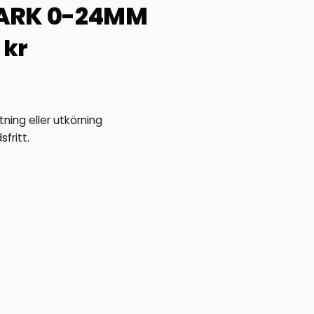
ARK 0-24MM
0
kr
ning eller utkörning
fritt.