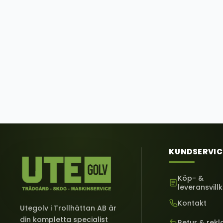
KUNDSERVIC
Köp- &
leveransvill
Kontakt
Utegolv i Trollhättan AB är
din kompletta specialist
Retur & rek