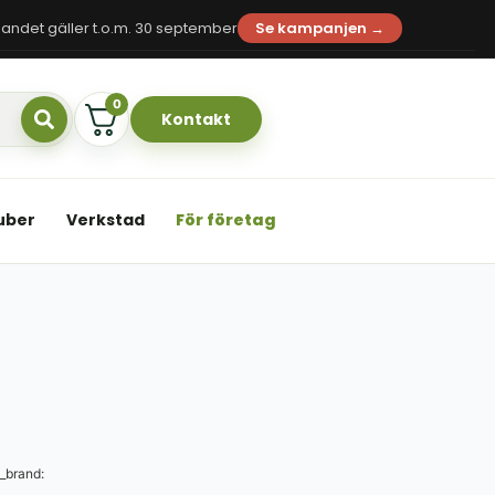
andet gäller t.o.m. 30 september
Se kampanjen →
0
Kontakt
uber
Verkstad
För företag
_brand: