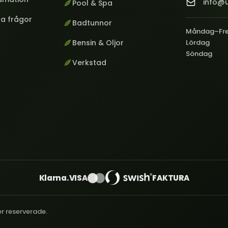
info@u
Pool & Spa
ga frågor
Badtunnor
Måndag–Fr
Bensin & Oljor
Lördag
Söndag
Verkstad
Klarna.
VISA
FAKTURA
er reserverade.