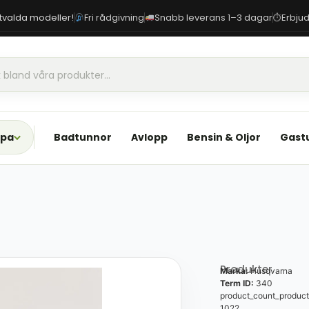
 utvalda modeller!
Fri rådgivning
Snabb leverans 1–3 dagar
Erbjud
⏱
Spa
Badtunnor
Avlopp
Bensin & Oljor
Gast
Produkter
Marka:
Husqvarna
Term ID:
340
product_count_product
1022