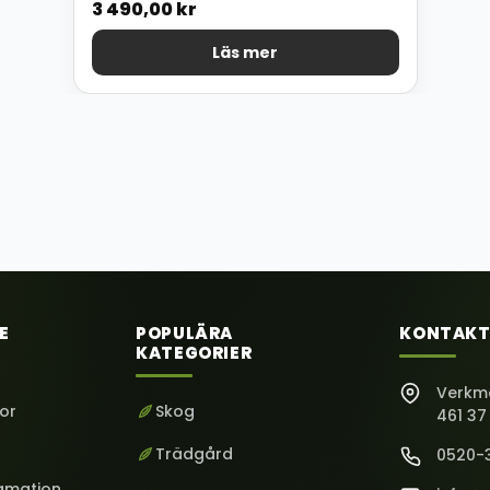
3 490,00
kr
Läs mer
E
POPULÄRA
KONTAKT
KATEGORIER
Verkm
kor
Skog
461 37
Trädgård
0520-
lamation