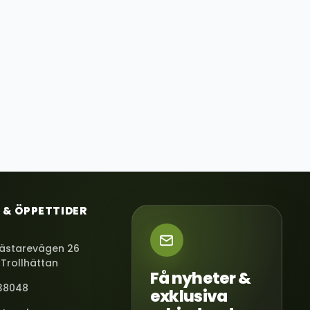
 & ÖPPETTIDER
ästarevägen 26
 Trollhättan
Få nyheter &
38048
exklusiva