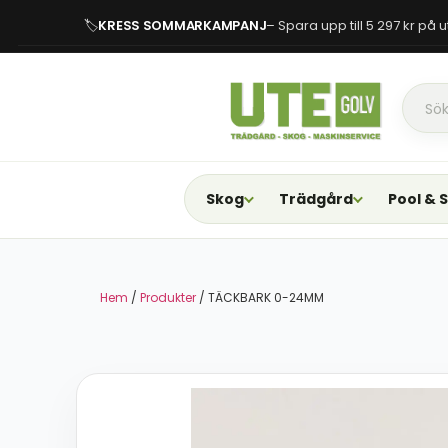
🏷
KRESS SOMMARKAMPANJ
– Spara upp till 5 297 kr på
Skog
Trädgård
Pool & 
Hem
/
Produkter
/ TÄCKBARK 0-24MM