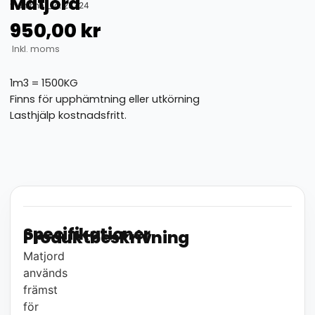
Matjord
thumbnail_id: 25324
950,00
kr
Inkl. moms
1m3 = 1500KG
Finns för upphämtning eller utkörning
Lasthjälp kostnadsfritt.
Specifikationer
Produktbeskrivning
Matjord
används
främst
för