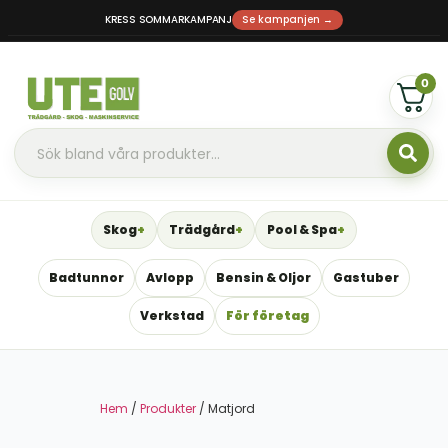
KRESS SOMMARKAMPANJ
Se kampanjen →
0
Skog
Trädgård
Pool & Spa
Badtunnor
Avlopp
Bensin & Oljor
Gastuber
Verkstad
För företag
Hem
/
Produkter
/ Matjord