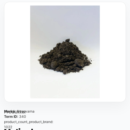
Produkter
Marka:
Husqvarna
Term ID:
340
product_count_product_brand:
1022