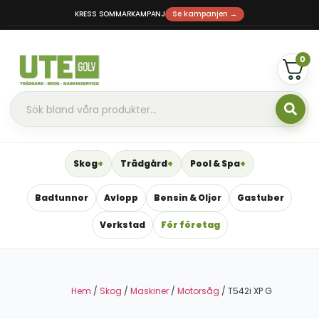
KRESS SOMMARKAMPANJ
Se kampanjen →
0
Skog
Trädgård
Pool & Spa
Badtunnor
Avlopp
Bensin & Oljor
Gastuber
Verkstad
För företag
Hem
/
Skog
/
Maskiner
/
Motorsåg
/ T542i XP G