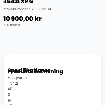
T542i XP G
thumbnail_id: 25593
Artikelnummer: 970 64 69-14
10 900,00
kr
Inkl. moms
Specifikationer
Produktbeskrivning
Husqvarna
T542i
XP
G
är