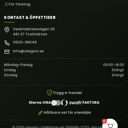
För företag
KONTAKT & ÖPPETTIDER
Verkmästarevägen 26
461 37 Trollhättan
0520-38048
info@utegolv.se
Måndag–Fredag
09:00–18:00
Lördag
Stängt
Söndag
Stängt
Trygg e-handel
Klarna.
VISA
FAKTURA
Hållbara val för utemiljön
0
© 2026 Utegolv i Trollhättan AB (556696-2170). Alla rättigheter