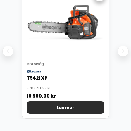
Motorsåg
T542i XP
970 64 68-14
10 500,00
kr
Läs mer