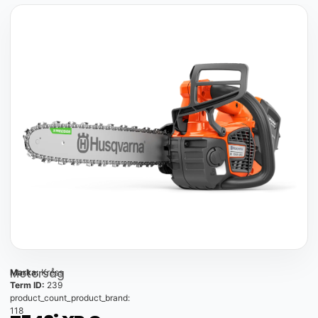
Motorsåg
Marka:
Kress
Term ID:
239
product_count_product_brand:
118