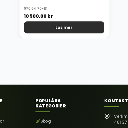
970 64 70-13
10 500,00
kr
Läs mer
E
POPULÄRA
KONTAKT
KATEGORIER
Verkm
kor
Skog
461 37