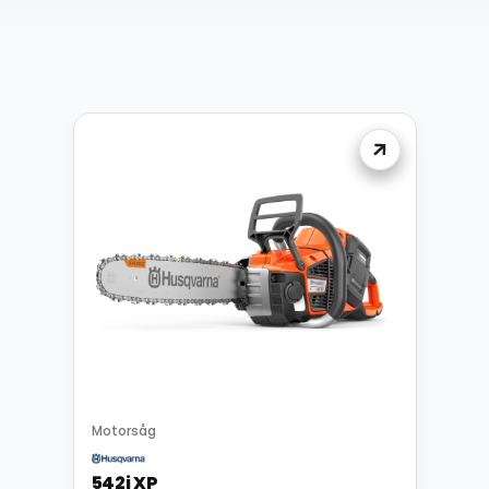
Motorsåg
542i XP