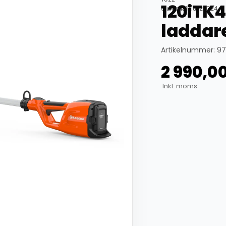
120iTK4
thumbnail_id: 25324
laddar
Artikelnummer: 97
2 990,0
Inkl. moms