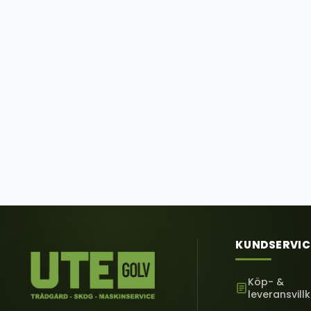
KUNDSERVIC
Köp- &
leveransvill