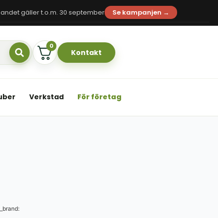
andet gäller t.o.m. 30 september
Se kampanjen →
0
Kontakt
uber
Verkstad
För företag
_brand: