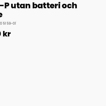
-P utan batteri och
e
0 51 59-01
0
kr