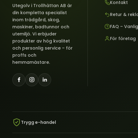
Kontakt
Utegolv i Trollhättan AB är
din kompletta specialist
Retur & rek
inom trädgård, skog,
FAQ – Vanli
maskiner, badtunnor och
utemiljö. Vi erbjuder
För företag
produkter av hög kvalitet
och personlig service – för
proffs och
hemmamästare.
Trygg e-handel