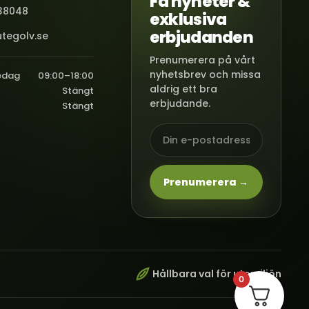
Få nyheter &
38048
exklusiva
erbjudanden
tegolv.se
Prenumerera på vårt
nyhetsbrev och missa
edag
09:00–18:00
aldrig ett bra
Stängt
erbjudande.
Stängt
Prenumerera →
Hållbara val för utemiljön
0