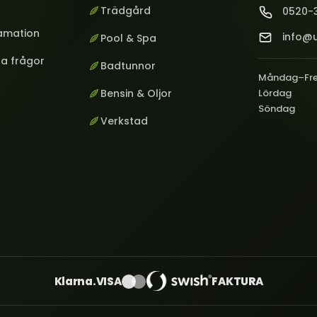
Trädgård
0520-
lamation
info@u
Pool & Spa
ga frågor
Badtunnor
Måndag–Fr
Bensin & Oljor
Lördag
Söndag
Verkstad
Klarna.
VISA
FAKTURA