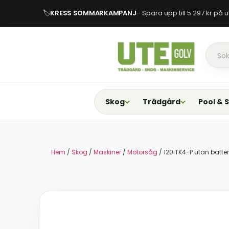
🏷
KRESS SOMMARKAMPANJ
– Spara upp till 5 297 kr på
Skog
Trädgård
Pool & 
Hem
/
Skog
/
Maskiner
/
Motorsåg
/ 120iTK4-P utan batte