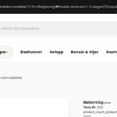
 utvalda modeller!
Fri rådgivning
Snabb leverans 1–3 dagar
Erbjud
⏱
Spa
Badtunnor
Avlopp
Bensin & Oljor
Gast
ri och laddare
Motorsåg
Marka:
Husqvarna
Term ID:
340
product_count_product
1022