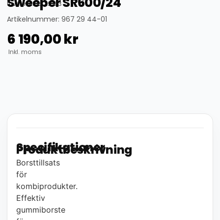
Sweeper SR600/24
thumbnail_id: 25593
Artikelnummer: 967 29 44-01
6 190,00
kr
Inkl. moms
Specifikationer
Produktbeskrivning
Borsttillsats
för
kombiprodukter.
Effektiv
gummiborste