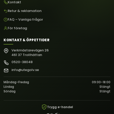
Kontakt
Retur & reklamation
FAQ – Vanliga frågor
För företag
KONTAKT & ÖPPETTIDER
Verkmästarevägen 26
461 37 Trollhättan
0520-38048
info@utegolv.se
Måndag–Fredag
09:00–18:00
Lördag
Stängt
Söndag
Stängt
Trygg e-handel