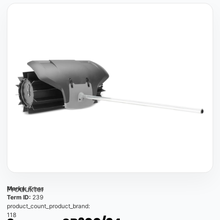
Produkter
Marka:
Kress
Term ID:
239
product_count_product_brand:
118