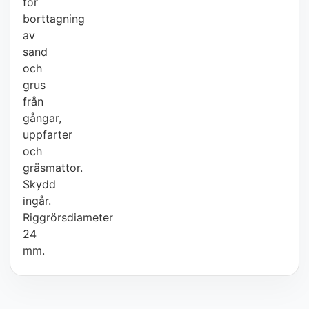
för
borttagning
av
sand
och
grus
från
gångar,
uppfarter
och
gräsmattor.
Skydd
ingår.
Riggrörsdiameter
24
mm.