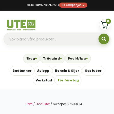
KRESS SOMMARKAMPANJ
Se kampanjen →
0
Skog
Trädgård
Pool & Spa
Badtunnor
Avlopp
Bensin & Oljor
Gastuber
Verkstad
För företag
Hem
/
Produkter
/ Sweeper SR600/24