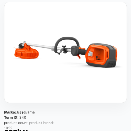
Produkter
Marka:
Husqvarna
Term ID:
340
product_count_product_brand:
1022