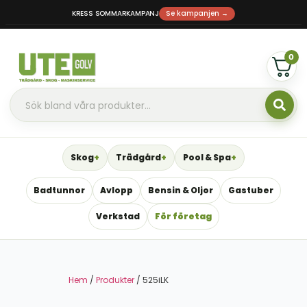
KRESS SOMMARKAMPANJ
Se kampanjen →
0
Skog
Trädgård
Pool & Spa
Badtunnor
Avlopp
Bensin & Oljor
Gastuber
Verkstad
För företag
Hem
/
Produkter
/ 525iLK