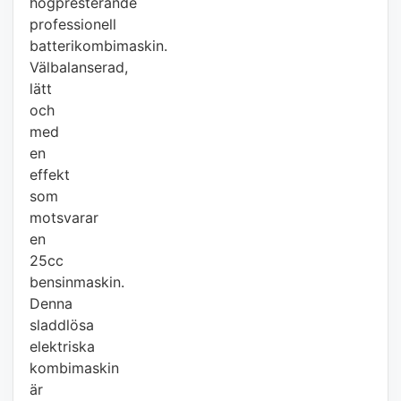
högpresterande
professionell
batterikombimaskin.
Välbalanserad,
lätt
och
med
en
effekt
som
motsvarar
en
25cc
bensinmaskin.
Denna
sladdlösa
elektriska
kombimaskin
är