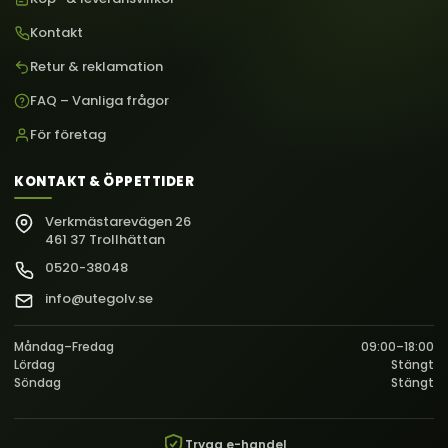
Kontakt
Retur & reklamation
FAQ – Vanliga frågor
För företag
KONTAKT & ÖPPETTIDER
Verkmästarevägen 26
461 37 Trollhättan
0520-38048
info@utegolv.se
Måndag–Fredag
09:00–18:00
Lördag
Stängt
Söndag
Stängt
Trygg e-handel