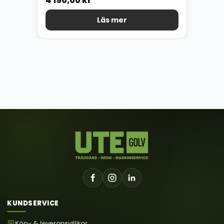
4 190,00
kr
Läs mer
KUNDSERVICE
Köp- & leveransvillkor