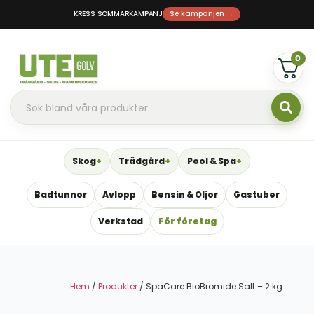
KRESS SOMMARKAMPANJ
Se kampanjen →
0
Skog
Trädgård
Pool & Spa
Badtunnor
Avlopp
Bensin & Oljor
Gastuber
Verkstad
För företag
Hem
/
Produkter
/ SpaCare BioBromide Salt – 2 kg