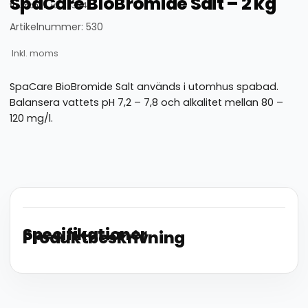
SpaCare BioBromide Salt – 2 kg
thumbnail_id: 25324
Artikelnummer: 530
Inkl. moms
SpaCare BioBromide Salt används i utomhus spabad.
Balansera vattets pH 7,2 – 7,8 och alkalitet mellan 80 –
120 mg/l.
Specifikationer
Produktbeskrivning