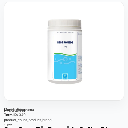
Produkter
Marka:
Husqvarna
Term ID:
340
product_count_product_brand:
1022