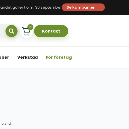
andet gäller t.o.m. 30 september
Se kampanjen →
0
Kontakt
uber
Verkstad
För företag
_brand: