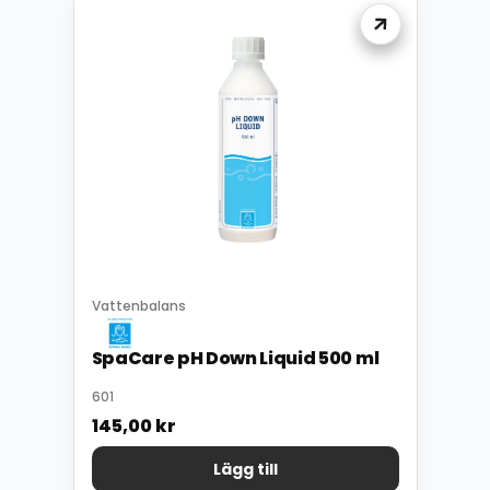
Vattenbalans
SpaCare pH Down Liquid 500 ml
601
145,00
kr
Lägg till