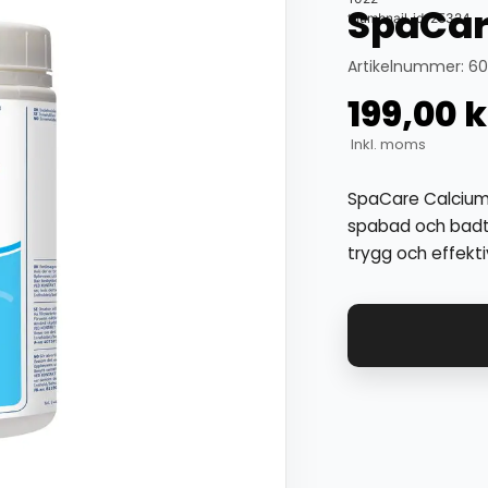
SpaCar
thumbnail_id: 25324
Artikelnummer: 6
199,00
k
Inkl. moms
SpaCare Calcium U
spabad och badtu
trygg och effekt