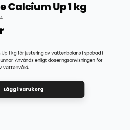
e Calcium Up 1 kg
04
r
p 1 kg för justering av vattenbalans i spabad i
nnor. Används enligt doseringsanvisningen för
iv vattenvård.
Lägg i varukorg