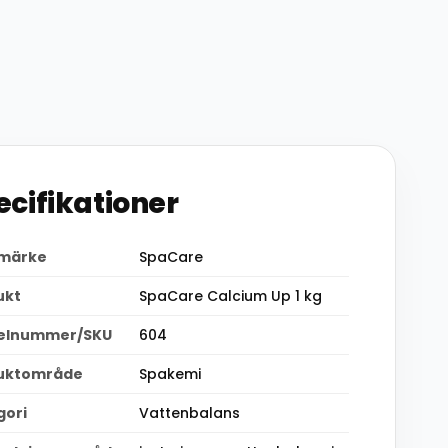
ecifikationer
märke
SpaCare
ukt
SpaCare Calcium Up 1 kg
kelnummer/SKU
604
uktområde
Spakemi
gori
Vattenbalans