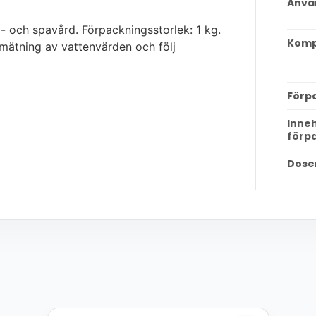
Anvä
- och spavård. Förpackningsstorlek: 1 kg.
Kompa
mätning av vattenvärden och följ
Förp
Inneh
förp
Dose