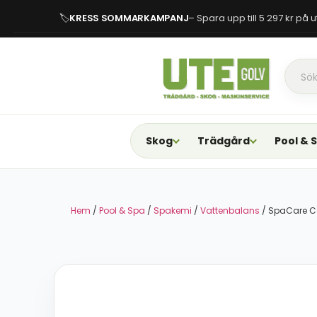
🏷
KRESS SOMMARKAMPANJ
– Spara upp till 5 297 kr på
Skog
Trädgård
Pool & 
Hem
/
Pool & Spa
/
Spakemi
/
Vattenbalans
/ SpaCare Ca