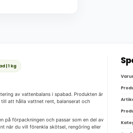
Sp
d | 1 kg
Varu
Prod
tering av vattenbalans i spabad. Produkten är
Arti
ll att hålla vattnet rent, balanserat och
Prod
en på förpackningen och passar som en del av
Kate
t när du vill förenkla skötsel, rengöring eller