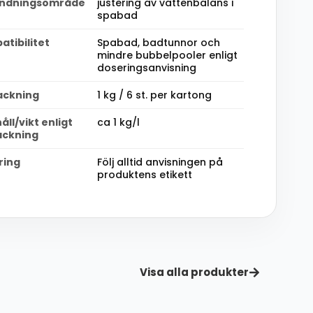
ndningsområde
justering av vattenbalans i
spabad
tibilitet
Spabad, badtunnor och
mindre bubbelpooler enligt
doseringsanvisning
ackning
1 kg / 6 st. per kartong
åll/vikt enligt
ca 1 kg/l
ackning
ring
Följ alltid anvisningen på
produktens etikett
Visa alla produkter