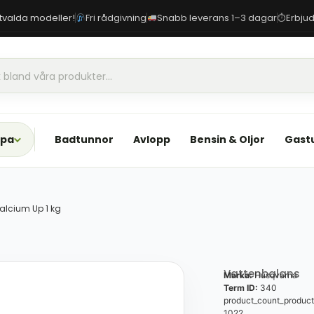
 utvalda modeller!
Fri rådgivning
Snabb leverans 1–3 dagar
Erbjud
⏱
Spa
Badtunnor
Avlopp
Bensin & Oljor
Gast
lcium Up 1 kg
Vattenbalans
Marka:
Husqvarna
Term ID:
340
product_count_product
1022