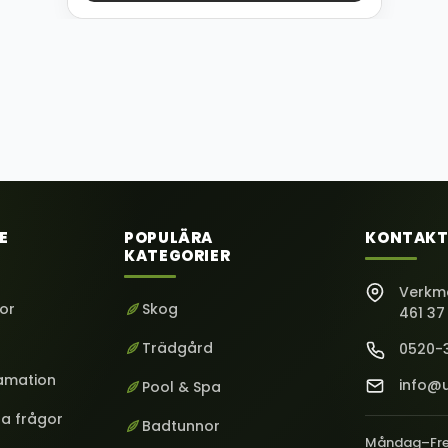
E
POPULÄRA
KONTAKT
KATEGORIER
Verkm
kor
Skog
461 37
Trädgård
0520-
lamation
info@u
Pool & Spa
ga frågor
Badtunnor
Måndag–Fr