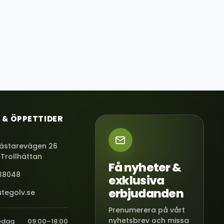
 & ÖPPETTIDER
ästarevägen 26
 Trollhättan
Få nyheter &
38048
exklusiva
erbjudanden
tegolv.se
Prenumerera på vårt
nyhetsbrev och missa
edag
09:00–18:00