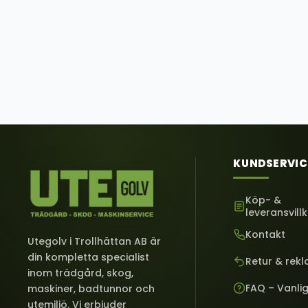
KUNDSERVIC
Köp- &
leveransvill
Kontakt
Utegolv i Trollhättan AB är
din kompletta specialist
Retur & rek
inom trädgård, skog,
FAQ – Vanli
maskiner, badtunnor och
utemiljö. Vi erbjuder