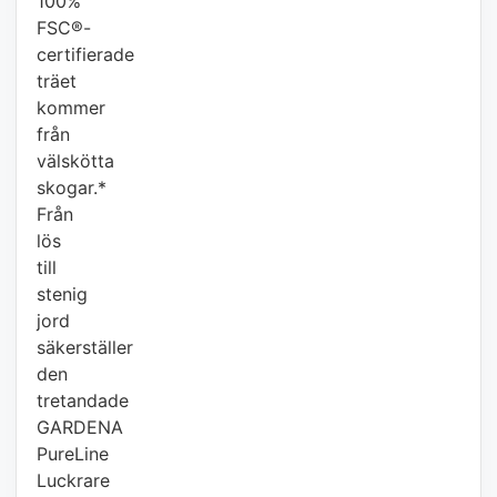
100%
FSC®-
certifierade
träet
kommer
från
välskötta
skogar.*
Från
lös
till
stenig
jord
säkerställer
den
tretandade
GARDENA
PureLine
Luckrare