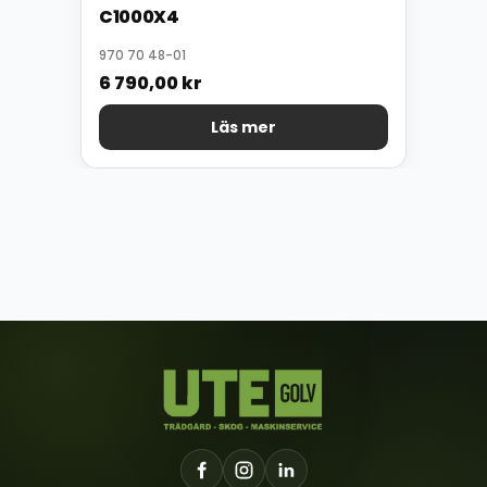
C1000X4
970 70 48-01
6 790,00
kr
Läs mer