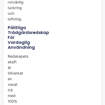
rotvänlig
luckring
och
luftning.
Pålitliga
Trädgårdsredskap
För
Vardaglig
Användning
Redskapets
skaft
är
tillverkat
av
vaxat
trä
med
100%