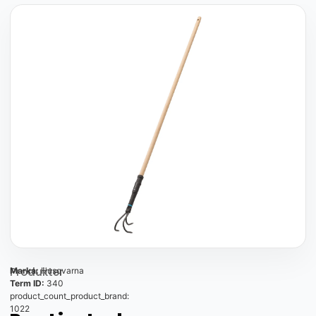
Produkter
Marka:
Husqvarna
Term ID:
340
product_count_product_brand:
1022