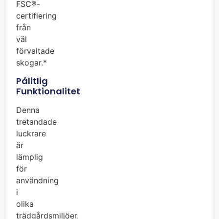
FSC®-
certifiering
från
väl
förvaltade
skogar.*
Pålitlig
Funktionalitet
Denna
tretandade
luckrare
är
lämplig
för
användning
i
olika
trädgårdsmiljöer.