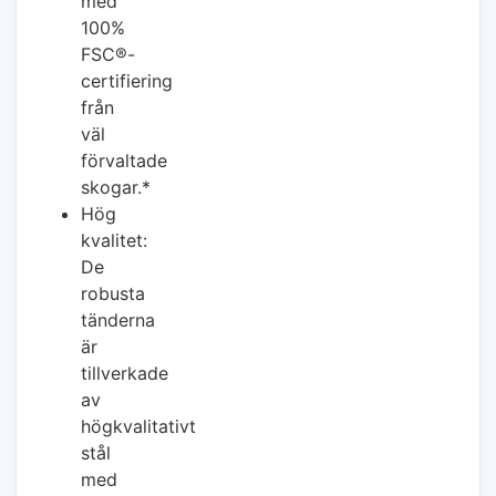
med
100%
FSC®-
certifiering
från
väl
förvaltade
skogar.*
Hög
kvalitet:
De
robusta
tänderna
är
tillverkade
av
högkvalitativt
stål
med