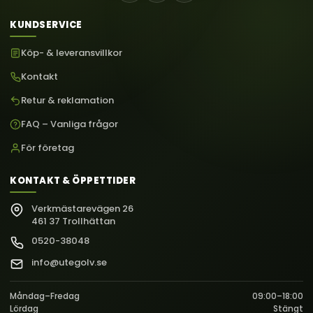
KUNDSERVICE
Köp- & leveransvillkor
Kontakt
Retur & reklamation
FAQ – Vanliga frågor
För företag
KONTAKT & ÖPPETTIDER
Verkmästarevägen 26
461 37 Trollhättan
0520-38048
info@utegolv.se
Måndag–Fredag
09:00–18:00
Lördag
Stängt