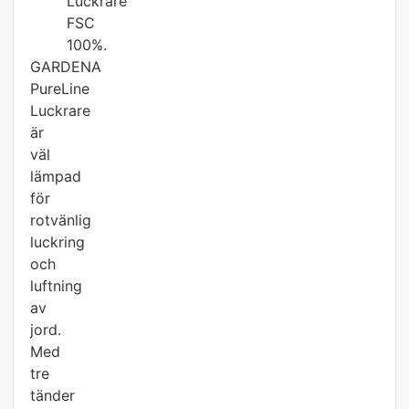
Luckrare
FSC
100%.
GARDENA
PureLine
Luckrare
är
väl
lämpad
för
rotvänlig
luckring
och
luftning
av
jord.
Med
tre
tänder