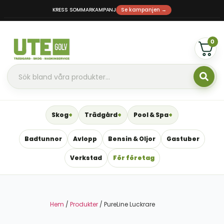
KRESS SOMMARKAMPANJ
Se kampanjen →
0
Skog
Trädgård
Pool & Spa
Badtunnor
Avlopp
Bensin & Oljor
Gastuber
Verkstad
För företag
Hem
/
Produkter
/ PureLine Luckrare