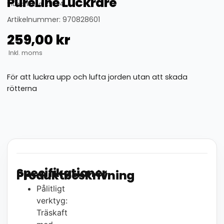
PureLine Luckrare
thumbnail_id: 25324
Artikelnummer: 970828601
259,00
kr
Inkl. moms
För att luckra upp och lufta jorden utan att skada
rötterna
Specifikationer
Produktbeskrivning
Pålitligt
verktyg:
Träskaft