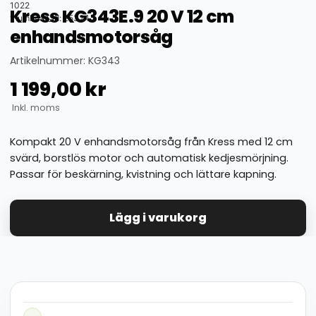
1022
Kress KG343E.9 20 V 12 cm
thumbnail_id: 25324
enhandsmotorsåg
Artikelnummer: KG343
1 199,00
kr
Inkl. moms
Kompakt 20 V enhandsmotorsåg från Kress med 12 cm
svärd, borstlös motor och automatisk kedjesmörjning.
Passar för beskärning, kvistning och lättare kapning.
Lägg i varukorg