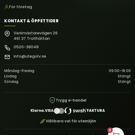
För företag
KONTAKT & ÖPPETTIDER
Verkmästarevägen 26
461 37 Trollhättan
0520-38048
info@utegolv.se
Måndag–Fredag
09:00–18:00
Lördag
Stängt
Söndag
Stängt
Trygg e-handel
Klarna.
VISA
FAKTURA
Hållbara val för utemiljön
0