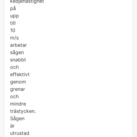
kedjehastighet
på
upp
till
10
m/s
arbetar
sågen
snabbt
och
effektivt
genom
grenar
och
mindre
trästycken.
Sågen
är
utrustad