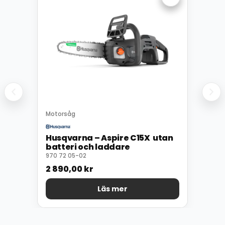
Motorsåg
Husqvarna – Aspire C15X utan
batteri och laddare
970 72 05-02
2 890,00
kr
Läs mer