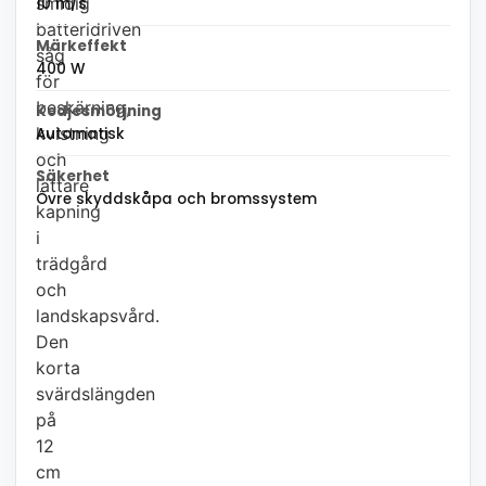
smidig
10 m/s
batteridriven
Märkeffekt
såg
400 W
för
beskärning,
Kedjesmörjning
kvistning
Automatisk
och
Säkerhet
lättare
Övre skyddskåpa och bromssystem
kapning
i
trädgård
och
landskapsvård.
Den
korta
svärdslängden
på
12
cm