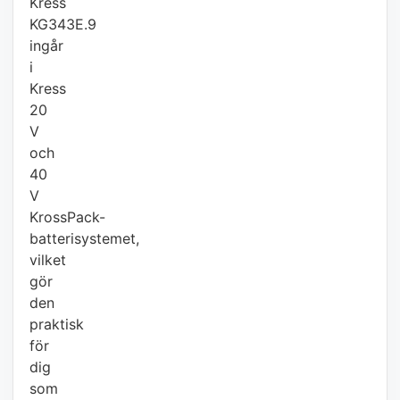
Kress
KG343E.9
ingår
i
Kress
20
V
och
40
V
KrossPack-
batterisystemet,
vilket
gör
den
praktisk
för
dig
som