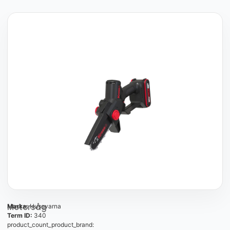
Motorsåg
Marka:
Husqvarna
Term ID:
340
product_count_product_brand: