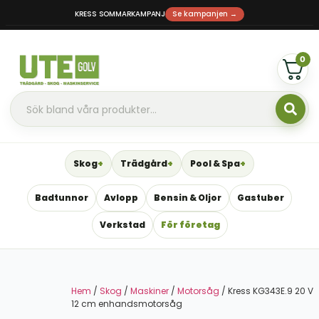
KRESS SOMMARKAMPANJ
Se kampanjen →
0
Skog
Trädgård
Pool & Spa
Badtunnor
Avlopp
Bensin & Oljor
Gastuber
Verkstad
För företag
Hem
/
Skog
/
Maskiner
/
Motorsåg
/ Kress KG343E.9 20 V
12 cm enhandsmotorsåg