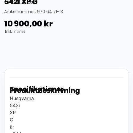
542i XP G
thumbnail_id: 25593
Artikelnummer: 970 64 71-13
10 900,00
kr
Inkl. moms
Specifikationer
Produktbeskrivning
Husqvarna
542i
XP
G
är