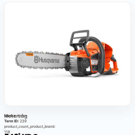
Motorsåg
Marka:
Kress
Term ID:
239
product_count_product_brand:
118