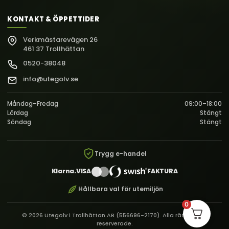
KONTAKT & ÖPPETTIDER
Verkmästarevägen 26
461 37 Trollhättan
0520-38048
info@utegolv.se
Måndag–Fredag
09:00–18:00
Lördag
Stängt
Söndag
Stängt
Trygg e-handel
Klarna.
VISA
FAKTURA
Hållbara val för utemiljön
0
© 2026 Utegolv i Trollhättan AB (556696-2170). Alla rättigheter
reserverade.