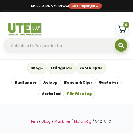
KRESS SOMMARKAMPANJ
Se kampanjen →
0
Skog
Trädgård
Pool & Spa
Badtunnor
Avlopp
Bensin & Oljor
Gastuber
Verkstad
För företag
Hem
/
Skog
/
Maskiner
/
Motorsåg
/ 542i XP G