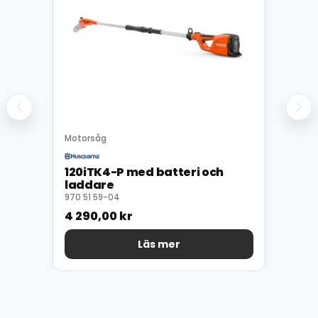
Motorsåg
120iTK4-P med batteri och
laddare
970 51 59-04
4 290,00
kr
Läs mer