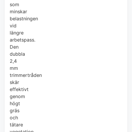
som
minskar
belastningen
vid
längre
arbetspass.
Den
dubbla
2,4
mm
trimmertråden
skär
effektivt
genom
högt
gräs
och
tätare
vegetation,