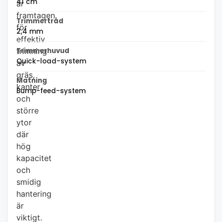
41 cm
är
framtagen
Trimmertråd
för
2,4 mm
effektiv
trimning
Trimmerhuvud
Quick-load-system
av
gräs,
Matning
kanter
Bump-feed-system
och
större
ytor
där
hög
kapacitet
och
smidig
hantering
är
viktigt.