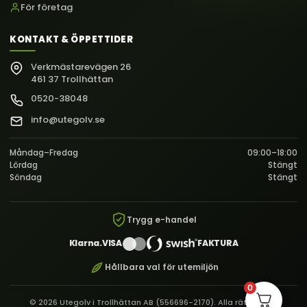
För företag
KONTAKT & ÖPPETTIDER
Verkmästarevägen 26
461 37 Trollhättan
0520-38048
info@utegolv.se
Måndag–Fredag
09:00–18:00
Lördag
Stängt
Söndag
Stängt
Trygg e-handel
Klarna.
VISA
FAKTURA
Hållbara val för utemiljön
0
© 2026 Utegolv i Trollhättan AB (556696-2170). Alla rättigheter