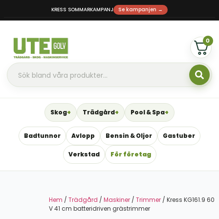
KRESS SOMMARKAMPANJ
Se kampanjen →
0
Skog
Trädgård
Pool & Spa
Badtunnor
Avlopp
Bensin & Oljor
Gastuber
Verkstad
För företag
Hem
/
Trädgård
/
Maskiner
/
Trimmer
/ Kress KG161.9 60
V 41 cm batteridriven grästrimmer