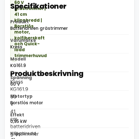
60 V
Specifikationer
grästrimmer |
41 cm
klippbredd |
Produkt
Borstlös
Batteridriven grästrimmer
motor,
kolfiberskaft
Varumärke
och Quick-
Kress
load
trimmerhuvud
Modell
KG161.9
Produktbeskrivning
Spänning
Kress
60 V
KG161.9
60
Motortyp
Borstlös motor
V
41
Effekt
cm
0,95 kW
batteridriven
grästrimmer
Klippbredd