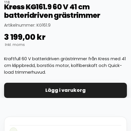
118
Kress KG161.9 60 V 41 cm
thumbnail_id: 25593
batteridriven grästrimmer
Artikelnummer: KG161.9
3 199,00
kr
Inkl. moms
Kraftfull 60 V batteridriven grästrimmer från Kress med 41
cm klippbredd, borstlös motor, kolfiberskaft och Quick-
load trimmerhuvud.
Lägg i varukorg