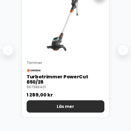
Trimmer
Turbotrimmer PowerCut
650/28
967986401
1 289,00
kr
Läs mer