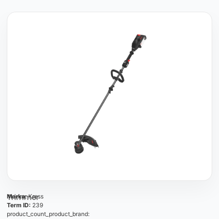
Trimmer
Marka:
Kress
Term ID:
239
product_count_product_brand: