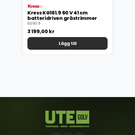
Kress KG161.9 60 V 41 cm
batteridriven grästrimmer
KG161.9
3 199,00
kr
Lägg till