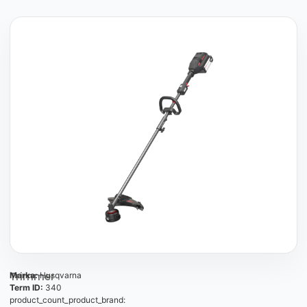
Trimmer
Marka:
Husqvarna
Term ID:
340
product_count_product_brand: