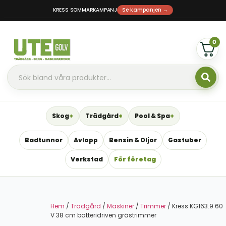
KRESS SOMMARKAMPANJ
Se kampanjen →
0
Skog
Trädgård
Pool & Spa
Badtunnor
Avlopp
Bensin & Oljor
Gastuber
Verkstad
För företag
Hem
/
Trädgård
/
Maskiner
/
Trimmer
/ Kress KG163.9 60
V 38 cm batteridriven grästrimmer