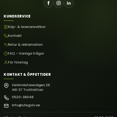
KUNDSERVICE
Köp- & leveransvillkor
Kontakt
Retur & reklamation
FAQ – Vanliga frågor
För företag
KONTAKT & ÖPPETTIDER
Verkmästarevägen 26
461 37 Trollhättan
0520-38048
info@utegolv.se