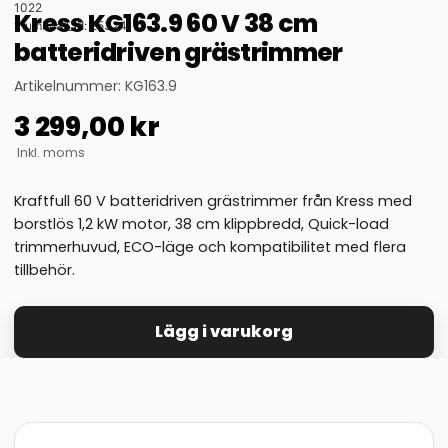
1022
Kress KG163.9 60 V 38 cm
thumbnail_id: 25324
batteridriven grästrimmer
Artikelnummer: KG163.9
3 299,00
kr
Inkl. moms
Kraftfull 60 V batteridriven grästrimmer från Kress med
borstlös 1,2 kW motor, 38 cm klippbredd, Quick-load
trimmerhuvud, ECO-läge och kompatibilitet med flera
tillbehör.
Lägg i varukorg