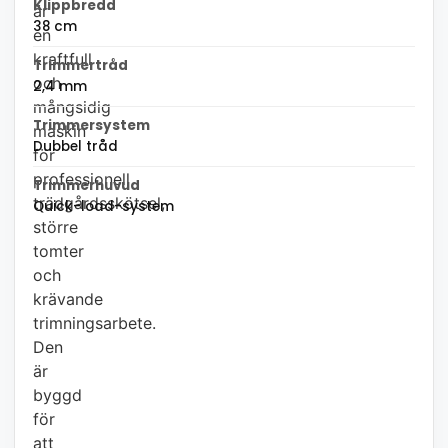
Klippbredd
är
38 cm
en
kraftfull
Trimmertråd
och
2,4 mm
mångsidig
Trimmersystem
maskin
Dubbel tråd
för
professionell
Trimmerhuvud
trädgårdsskötsel,
Quick-load-system
större
tomter
och
krävande
trimningsarbete.
Den
är
byggd
för
att