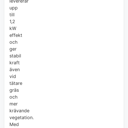
levererar
upp
till
1,2
kW
effekt
och
ger
stabil
kraft
även
vid
tätare
gräs
och
mer
krävande
vegetation.
Med