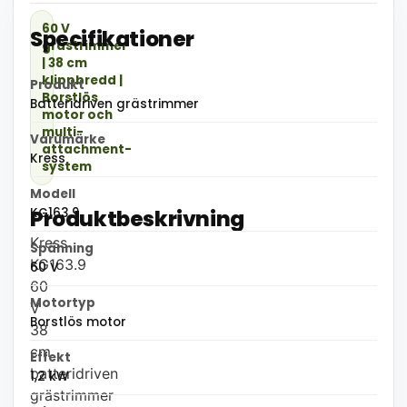
60 V
Specifikationer
grästrimmer
| 38 cm
klippbredd |
Produkt
Borstlös
Batteridriven grästrimmer
motor och
multi-
Varumärke
attachment-
Kress
system
Modell
Produktbeskrivning
KG163.9
Kress
Spänning
KG163.9
60 V
60
Motortyp
V
Borstlös motor
38
cm
Effekt
batteridriven
1,2 kW
grästrimmer