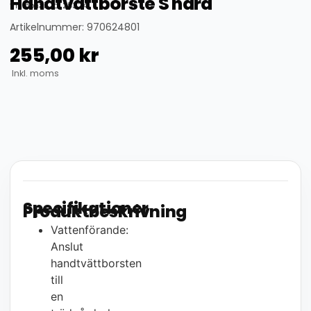
Handtvättborste S hård
thumbnail_id: 25324
Artikelnummer: 970624801
255,00
kr
Inkl. moms
Specifikationer
Produktbeskrivning
Vattenförande:
Anslut
handtvättborsten
till
en