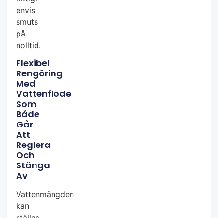
envis
smuts
på
nolltid.
Flexibel
Rengöring
Med
Vattenflöde
Som
Både
Går
Att
Reglera
Och
Stänga
Av
Vattenmängden
kan
ställas