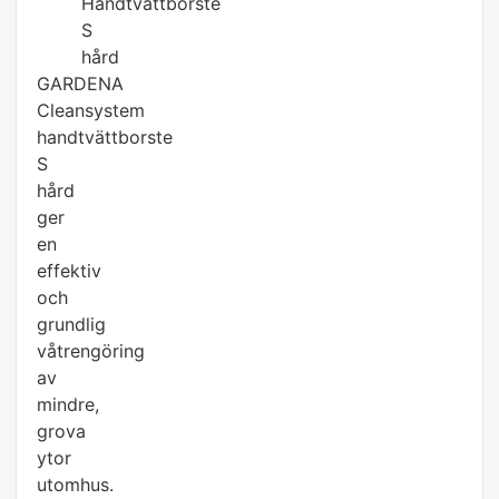
Handtvättborste
S
hård
GARDENA
Cleansystem
handtvättborste
S
hård
ger
en
effektiv
och
grundlig
våtrengöring
av
mindre,
grova
ytor
utomhus.