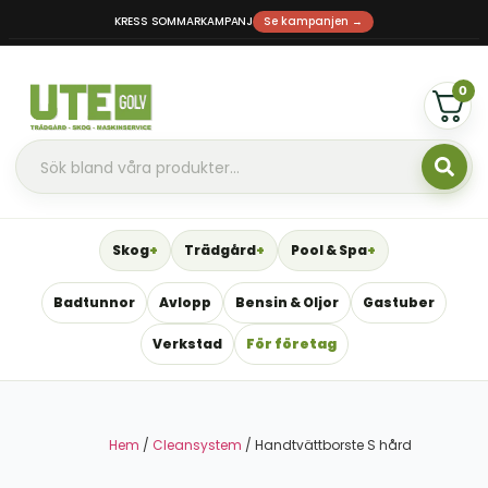
KRESS SOMMARKAMPANJ
Se kampanjen →
0
Skog
Trädgård
Pool & Spa
Badtunnor
Avlopp
Bensin & Oljor
Gastuber
Verkstad
För företag
Hem
/
Cleansystem
/ Handtvättborste S hård