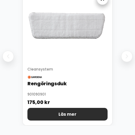
Cleansystem
Rengöringsduk
901090901
175,00
kr
Läs mer