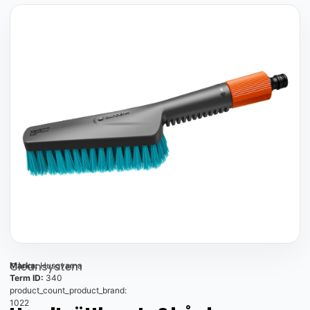
Cleansystem
Marka:
Husqvarna
Term ID:
340
product_count_product_brand:
1022