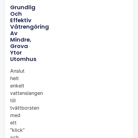
Grundlig
Och
Effektiv
Våtrengöring
Av
Mindre,
Grova
Ytor
Utomhus
Anslut
helt
enkelt
vattenslangen
till
tvättborsten
med
ett
”klick”
och