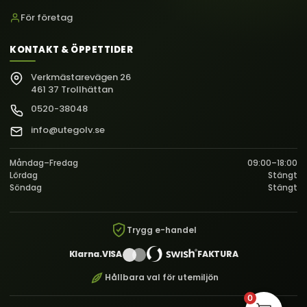
För företag
KONTAKT & ÖPPETTIDER
Verkmästarevägen 26
461 37 Trollhättan
0520-38048
info@utegolv.se
Måndag–Fredag
09:00–18:00
Lördag
Stängt
Söndag
Stängt
Trygg e-handel
Klarna.
VISA
FAKTURA
Hållbara val för utemiljön
0