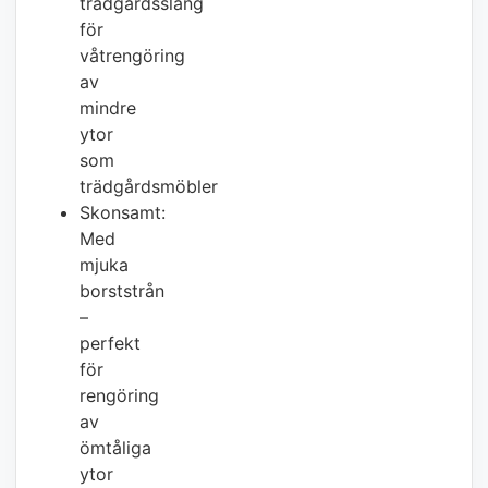
trädgårdsslang
för
våtrengöring
av
mindre
ytor
som
trädgårdsmöbler
Skonsamt:
Med
mjuka
borststrån
–
perfekt
för
rengöring
av
ömtåliga
ytor