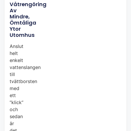
Våtrengöring
Av
Mindre,
Ömtåliga
Ytor
Utomhus
Anslut
helt
enkelt
vattenslangen
till
tvättborsten
med
ett
”klick”
och
sedan
är
det