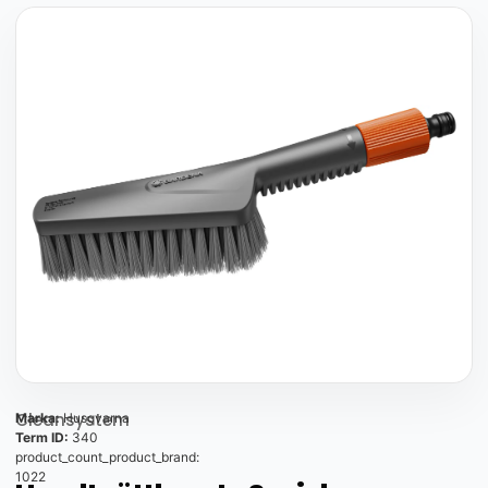
Cleansystem
Marka:
Husqvarna
Term ID:
340
product_count_product_brand:
1022