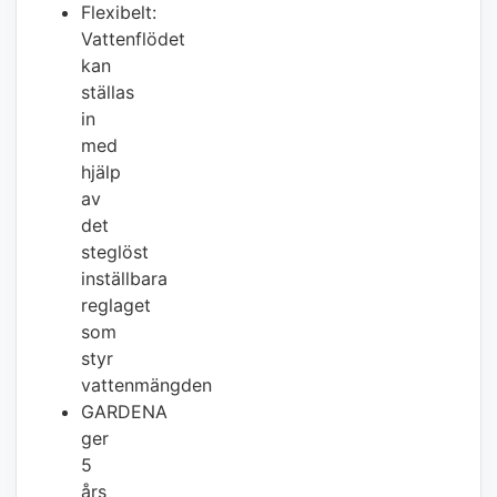
Flexibelt:
Vattenflödet
kan
ställas
in
med
hjälp
av
det
steglöst
inställbara
reglaget
som
styr
vattenmängden
GARDENA
ger
5
års