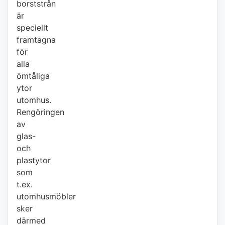
borststrån
är
speciellt
framtagna
för
alla
ömtåliga
ytor
utomhus.
Rengöringen
av
glas-
och
plastytor
som
t.ex.
utomhusmöbler
sker
därmed