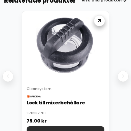
Relaterade produkter
Visa alla produkter
Cleansystem
Lock till mixerbehållare
970587701
75,00
kr