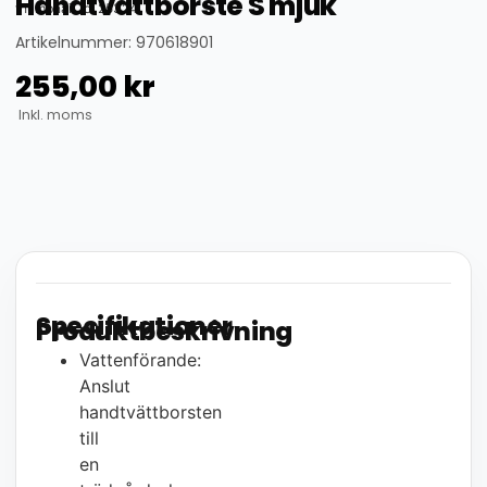
Handtvättborste S mjuk
thumbnail_id: 25324
Artikelnummer: 970618901
255,00
kr
Inkl. moms
Specifikationer
Produktbeskrivning
Vattenförande:
Anslut
handtvättborsten
till
en