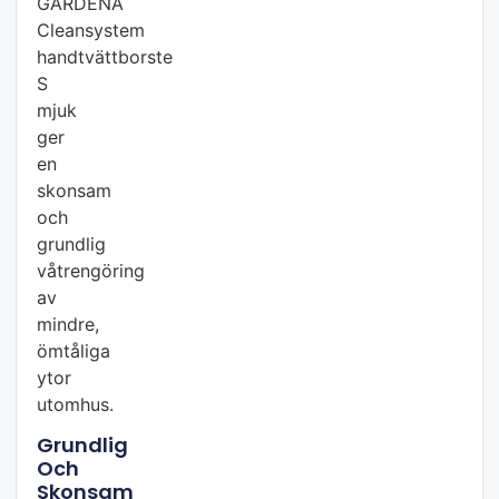
GARDENA
Cleansystem
handtvättborste
S
mjuk
ger
en
skonsam
och
grundlig
våtrengöring
av
mindre,
ömtåliga
ytor
utomhus.
Grundlig
Och
Skonsam