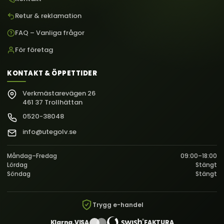
Retur & reklamation
FAQ – Vanliga frågor
För företag
KONTAKT & ÖPPETTIDER
Verkmästarevägen 26
461 37 Trollhättan
0520-38048
info@utegolv.se
Måndag–Fredag
09:00–18:00
Lördag
Stängt
Söndag
Stängt
Trygg e-handel
Klarna.
VISA
FAKTURA