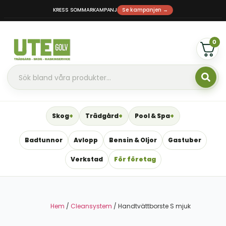
KRESS SOMMARKAMPANJ
Se kampanjen →
0
Skog
Trädgård
Pool & Spa
Badtunnor
Avlopp
Bensin & Oljor
Gastuber
Verkstad
För företag
Hem
/
Cleansystem
/ Handtvättborste S mjuk