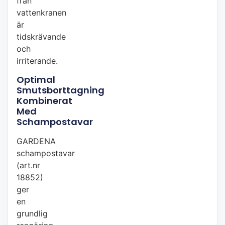
från
vattenkranen
är
tidskrävande
och
irriterande.
Optimal
Smutsborttagning
Kombinerat
Med
Schampostavar
GARDENA
schampostavar
(art.nr
18852)
ger
en
grundlig