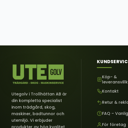
KUNDSERVIC
Köp- &
leveransvill
Kontakt
Utegolv i Trollhättan AB är
din kompletta specialist
Retur & rek
inom trädgård, skog,
FAQ – Vanli
maskiner, badtunnor och
utemiljö. Vi erbjuder
För företag
produkter av hög kvalitet