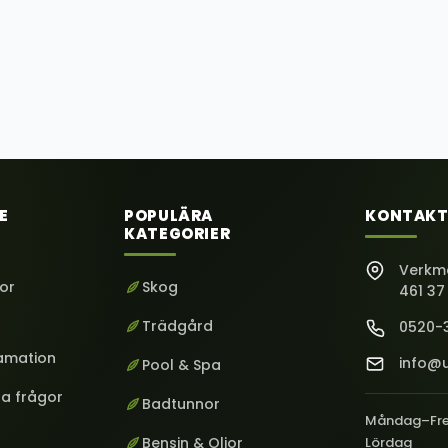
E
POPULÄRA
KONTAKT
KATEGORIER
Verkm
kor
Skog
461 37
Trädgård
0520-
lamation
info@u
Pool & Spa
ga frågor
Badtunnor
Måndag–Fr
Bensin & Oljor
Lördag