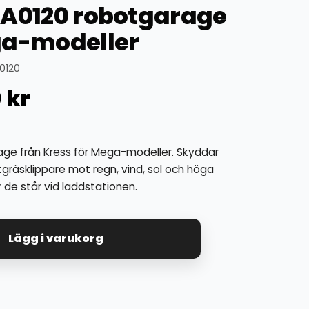
KA0120 robotgarage
ga-modeller
0120
0
kr
ge från Kress för Mega-modeller. Skyddar
gräsklippare mot regn, vind, sol och höga
 de står vid laddstationen.
Lägg i varukorg