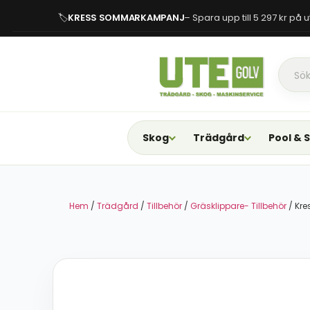
🏷
KRESS SOMMARKAMPANJ
– Spara upp till 5 297 kr på
Skog
Trädgård
Pool & 
Hem
/
Trädgård
/
Tillbehör
/
Gräsklippare- Tillbehör
/ Kre