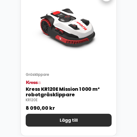
Gräsklippare
Kress KR120E Mission 1 000 m²
robotgräsklippare
KR120E
8 090,00
kr
Lägg till