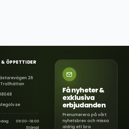
 & ÖPPETTIDER
ästarevägen 26
 Trollhättan
Få nyheter &
38048
exklusiva
erbjudanden
tegolv.se
Prenumerera på vårt
nyhetsbrev och missa
edag
09:00–18:00
aldrig ett bra
Stängt