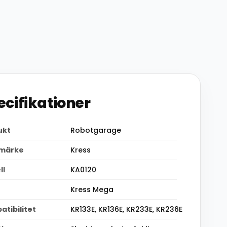
ecifikationer
ukt
Robotgarage
märke
Kress
ll
KA0120
Kress Mega
tibilitet
KR133E, KR136E, KR233E, KR236E