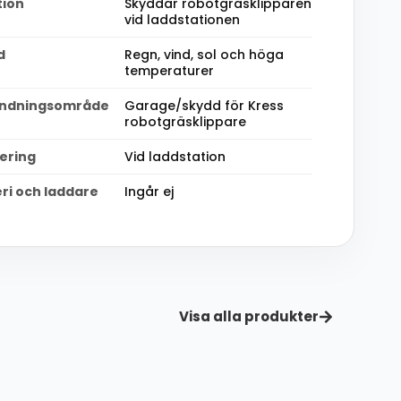
tion
Skyddar robotgräsklipparen
vid laddstationen
d
Regn, vind, sol och höga
temperaturer
ndningsområde
Garage/skydd för Kress
robotgräsklippare
ering
Vid laddstation
ri och laddare
Ingår ej
Visa alla produkter