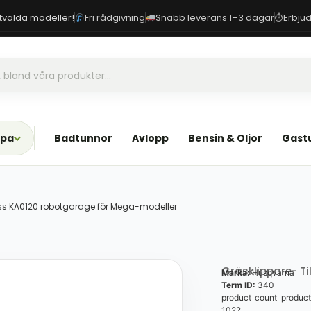
 utvalda modeller!
Fri rådgivning
Snabb leverans 1–3 dagar
Erbjud
⏱
Spa
Badtunnor
Avlopp
Bensin & Oljor
Gast
ss KA0120 robotgarage för Mega-modeller
Gräsklippare- Ti
Marka:
Husqvarna
Term ID:
340
product_count_product
1022