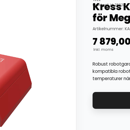
Kress 
thumbnail_id: 25324
för Me
Artikelnummer: KA
7 879,0
Inkl. moms
Robust robotgara
kompatibla robot
temperaturer när