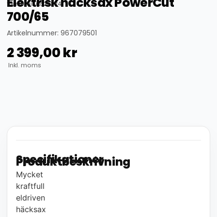
Elektrisk häcksax PowerCut
thumbnail_id: 25324
700/65
Artikelnummer: 967079501
2 399,00
kr
Inkl. moms
Specifikationer
Produktbeskrivning
Mycket
kraftfull
eldriven
häcksax