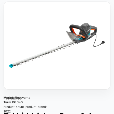
Produkter
Marka:
Husqvarna
Term ID:
340
product_count_product_brand:
1022