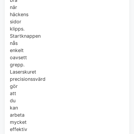
bra
när
häckens
sidor
klipps.
Startknappen
nås
enkelt
oavsett
grepp.
Laserskuret
precisionssvärd
gör
att
du
kan
arbeta
mycket
effektiv