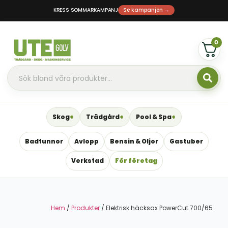
KRESS SOMMARKAMPANJ
Se kampanjen →
0
Skog
Trädgård
Pool & Spa
Badtunnor
Avlopp
Bensin & Oljor
Gastuber
Verkstad
För företag
Hem
/
Produkter
/ Elektrisk häcksax PowerCut 700/65