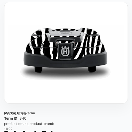
Produkter
Marka:
Husqvarna
Term ID:
340
product_count_product_brand:
1022