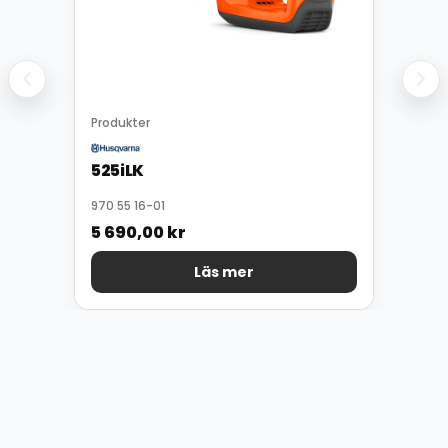
Produkter
525iLK
970 55 16-01
5 690,00
kr
Läs mer