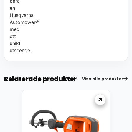
bara
en
Husqvarna
Automower®
med
ett
unikt
utseende.
Relaterade produkter
Visa alla produkter