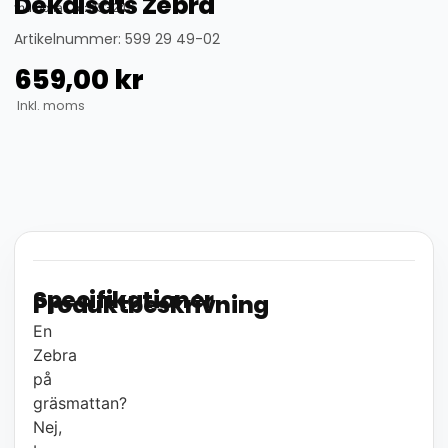
Dekalsats Zebra
thumbnail_id: 25324
Artikelnummer: 599 29 49-02
659,00
kr
Inkl. moms
Specifikationer
Produktbeskrivning
En
Zebra
på
gräsmattan?
Nej,