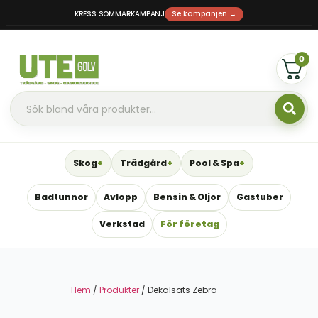
KRESS SOMMARKAMPANJ
Se kampanjen →
0
Skog
Trädgård
Pool & Spa
Badtunnor
Avlopp
Bensin & Oljor
Gastuber
Verkstad
För företag
Hem
/
Produkter
/ Dekalsats Zebra