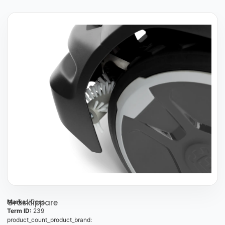
Gräsklippare
Marka:
Kress
Term ID:
239
product_count_product_brand: