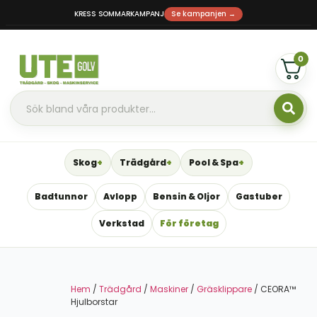
KRESS SOMMARKAMPANJ
Se kampanjen →
0
Skog
Trädgård
Pool & Spa
Badtunnor
Avlopp
Bensin & Oljor
Gastuber
Verkstad
För företag
Hem
/
Trädgård
/
Maskiner
/
Gräsklippare
/ CEORA™
Hjulborstar