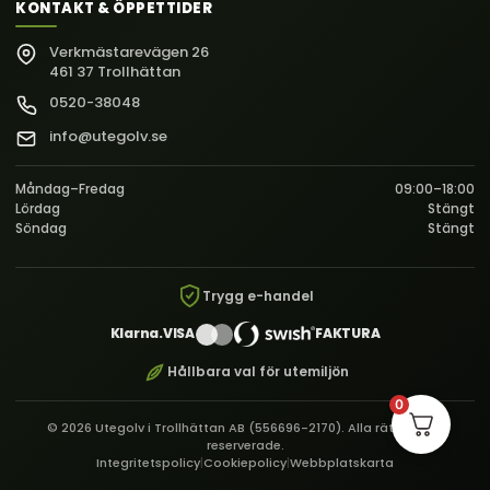
KONTAKT & ÖPPETTIDER
Verkmästarevägen 26
461 37 Trollhättan
0520-38048
info@utegolv.se
Måndag–Fredag
09:00–18:00
Lördag
Stängt
Söndag
Stängt
Trygg e-handel
Klarna.
VISA
FAKTURA
Hållbara val för utemiljön
0
© 2026 Utegolv i Trollhättan AB (556696-2170). Alla rättigheter
reserverade.
Integritetspolicy
|
Cookiepolicy
|
Webbplatskarta