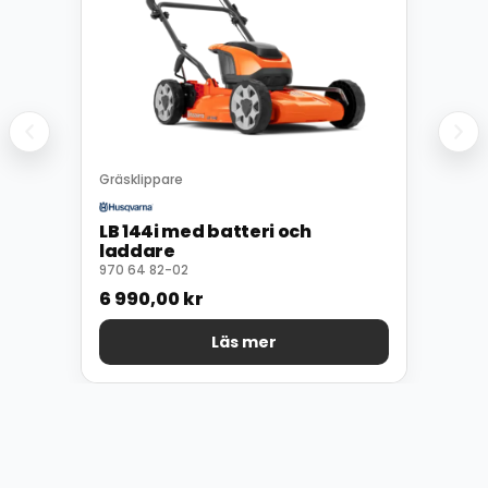
Gräsklippare
LB 144i med batteri och
laddare
970 64 82-02
6 990,00
kr
Läs mer