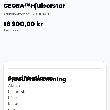
118
CEORA™ Hjulborstar
thumbnail_id: 25593
Artikelnummer: 529 31 89-01
16 900,00
kr
Inkl. moms
Specifikationer
Produktbeskrivning
Aktiva
hjulborstar
håller
klippt
gräs