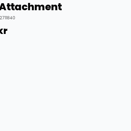
 Attachment
2711840
kr