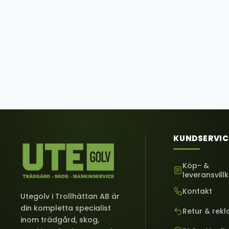
KUNDSERVIC
Köp- &
leveransvill
Kontakt
Utegolv i Trollhättan AB är
din kompletta specialist
Retur & rek
inom trädgård, skog,