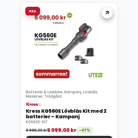
REA
Batterier & Laddare
Kampanj
Lövblås
,
,
,
Maskiner
Trädgård
,
Kress KG560E Lövblås Kit med 2
batterier – Kampanj
KG560E-KIT
5 099,00
kr
9 696,00
kr
-47%