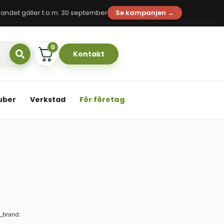
andet gäller t.o.m. 30 september
Se kampanjen →
0
Kontakt
uber
Verkstad
För företag
_brand: