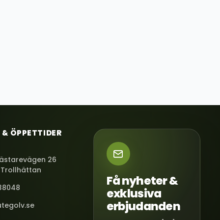
 & ÖPPETTIDER
ästarevägen 26
 Trollhättan
Få nyheter &
38048
exklusiva
erbjudanden
tegolv.se