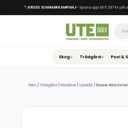
🏷
KRESS SOMMARKAMPANJ
– Spara upp till 5 297 kr på
Skog
Trädgård
Pool & 
Hem
/
Trädgård
/
Maskiner
/
Lövblås
/ Blower Attachmen