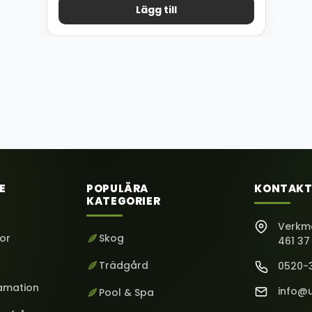
Lägg till
E
POPULÄRA
KONTAKT
KATEGORIER
Verkm
kor
Skog
461 37
Trädgård
0520-
lamation
info@u
Pool & Spa